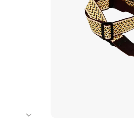
Looper
Phaser
Octave
Reverb
Tremolo
Wah-Wah