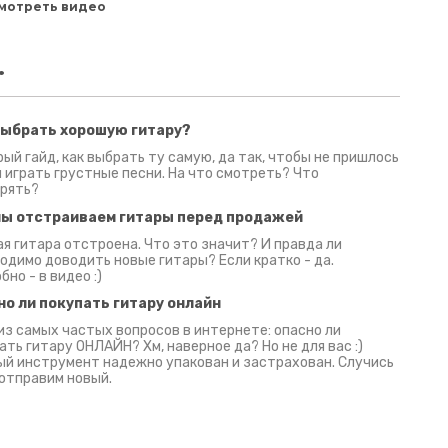
мотреть видео
.
выбрать хорошую гитару?
2 июня 2026
30 июня 2026
09 июн
ый гайд, как выбрать ту самую, да так, чтобы не пришлось
 играть грустные песни. На что смотреть? Что
рять?
мы отстраиваем гитары перед продажей
я гитара отстроена. Что это значит? И правда ли
одимо доводить новые гитары? Если кратко - да.
бно - в видео :)
но ли покупать гитару онлайн
из самых частых вопросов в интернете: опасно ли
ать гитару ОНЛАЙН? Хм, наверное да? Но не для вас :)
й инструмент надежно упакован и застрахован. Случись
 отправим новый.
Русски
испанс
эмп для басистов!
Конкурс про Кино!
Обзор