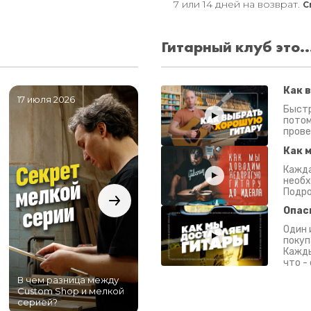
7 или 14 дней на возврат.
С
Гитарный клуб это..
Как 
17 июля 2026
06 июля 2026
0
Быстр
потом
прове
Как 
Кажда
необх
Подро
Опас
Один 
покуп
Кажды
что -
В чем разница между
Самый большой
Custom Shop и мелкой
магазин гитар в
серией?
Питере!
К