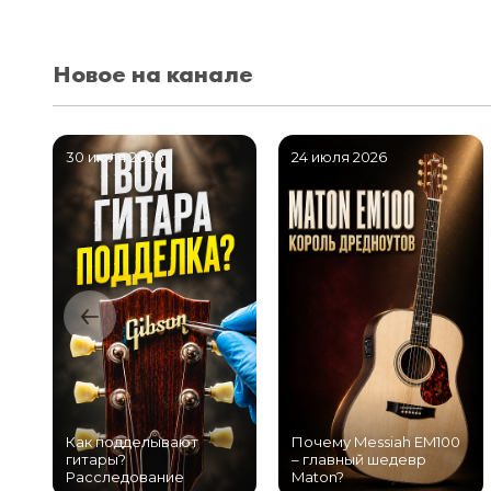
Новое на канале
30 июля 2026
24 июля 2026
Как подделывают
Почему Messiah EM100
гитары?
– главный шедевр
Расследование
Maton?