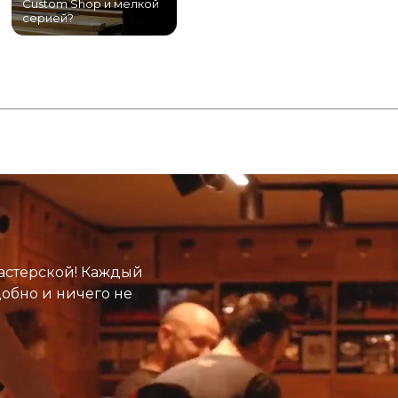
Custom Shop и мелкой
магазин гитар в
серией?
Питере!
К
астерской! Каждый
добно и ничего не