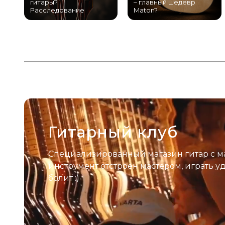
гитары?
– главный шедевр
Расследование
Maton?
Гитарный клуб
Специализированный магазин гитар с м
инструмент отстроен мастером, играть у
болит :)