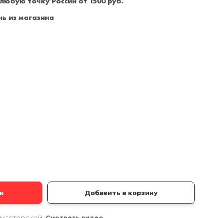
 любую точку России от 1500 руб.
Санкт-Петербург
+7 (999) 213-51-93
ь из магазина
а
к
Добавить в корзину
 мастерской.
Смотреть видео