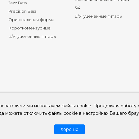
Jazz Bass
3/4
Precision Bass
Б/У, уцененные гитары
Оригинальная форма
Короткомензурные
Б/У, уцененные гитары
зователями мы используем файлы cookie. Продолжая работу 
да можете отключить файлы cookie в настройках Вашего брау
© 2026
ООО "КЛУБ ГИТАР" ИНН 9715463081, ОГРН 1237700694230
Хорошо