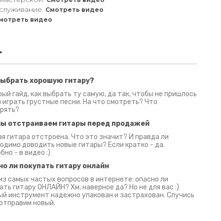
служивание.
Смотреть видео
мотреть видео
.
выбрать хорошую гитару?
2 июня 2026
30 июня 2026
09 июн
ый гайд, как выбрать ту самую, да так, чтобы не пришлось
 играть грустные песни. На что смотреть? Что
рять?
мы отстраиваем гитары перед продажей
я гитара отстроена. Что это значит? И правда ли
одимо доводить новые гитары? Если кратко - да.
бно - в видео :)
но ли покупать гитару онлайн
из самых частых вопросов в интернете: опасно ли
ать гитару ОНЛАЙН? Хм, наверное да? Но не для вас :)
й инструмент надежно упакован и застрахован. Случись
 отправим новый.
Русски