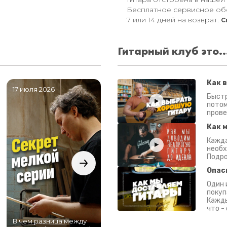
Бесплатное сервисное об
7 или 14 дней на возврат.
С
Гитарный клуб это..
Как 
17 июля 2026
06 июля 2026
0
Быстр
потом
прове
Как 
Кажда
необх
Подро
Опас
Один 
покуп
Кажды
что -
В чем разница между
Самый большой