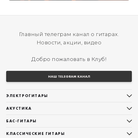
Главный телеграм канал о гитарах.
Новости, акции, видео
Добро пожаловать в Клуб!
НАШ TELEGRAM КАНАЛ
ЭЛЕКТРОГИТАРЫ
Все электрогитары
АКУСТИКА
Stratocaster
Все акустические гитары
Telecaster
БАС-ГИТАРЫ
Дредноуты
Les Paul
Все бас-гитары
Фолки (ОМ, 000, 00)
КЛАССИЧЕСКИЕ ГИТАРЫ
Оригинальная
Jazz Bass