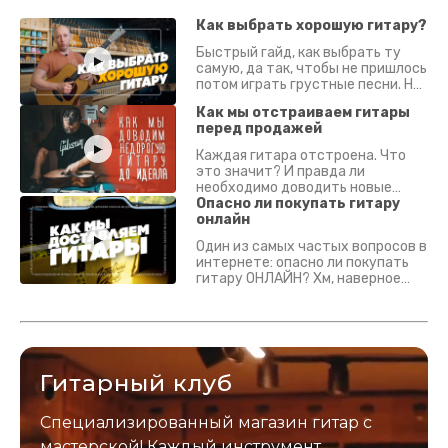
Как выбрать хорошую гитару?
Быстрый гайд, как выбрать ту
самую, да так, чтобы не пришлось
потом играть грустные песни. На
что смотреть? Что проверять?
Как мы отстраиваем гитары
перед продажей
Каждая гитара отстроена. Что
это значит? И правда ли
необходимо доводить новые
гитары? Если кратко - да.
Опасно ли покупать гитару
Подробно - в видео :)
онлайн
Один из самых частых вопросов в
интернете: опасно ли покупать
гитару ОНЛАЙН? Хм, наверное
да? Но не для вас :) Каждый
инструмент надежно упакован и
застрахован. Случись что -
отправим новый.
Гитарный клуб
Специализированный магазин гитар с
мастерской! Каждый инструмент