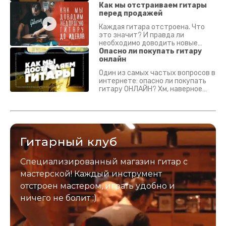
Как мы отстраиваем гитары
перед продажей
Каждая гитара отстроена. Что
это значит? И правда ли
необходимо доводить новые
гитары? Если кратко - да.
Опасно ли покупать гитару
Подробно - в видео :)
онлайн
Один из самых частых вопросов в
интернете: опасно ли покупать
гитару ОНЛАЙН? Хм, наверное
да? Но не для вас :) Каждый
инструмент надежно упакован и
застрахован. Случись что -
отправим новый.
Гитарный клуб
Специализированный магазин гитар с
мастерской! Каждый инструмент
отстроен мастером, играть удобно и
ничего не болит :)