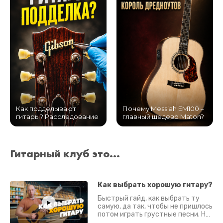
Как подделывают
Почему Messiah EM100 –
гитары? Расследование
главный шедевр Maton?
Гитарный клуб это...
Как выбрать хорошую гитару?
Быстрый гайд, как выбрать ту
самую, да так, чтобы не пришлось
потом играть грустные песни. На
что смотреть? Что проверять?