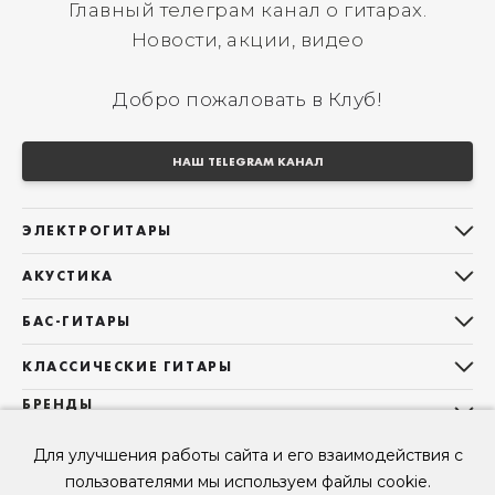
Главный телеграм канал о гитарах.
Новости, акции, видео
Добро пожаловать в Клуб!
НАШ TELEGRAM КАНАЛ
ЭЛЕКТРОГИТАРЫ
Все электрогитары
АКУСТИКА
Stratocaster
Все акустические гитары
Telecaster
БАС-ГИТАРЫ
Дредноуты
Les Paul
Все бас-гитары
Фолки (ОМ, 000, 00)
КЛАССИЧЕСКИЕ ГИТАРЫ
Оригинальная
Jazz Bass
Гранд Аудиториум
Все классические гитары
БРЕНДЫ
Superstrat
Precision Bass
Maton
Тревел, Компактный корпус
3/4
О НАС
Б/У, уцененные гитары
Оригинальная форма
Для улучшения работы сайта и его взаимодействия с
Sigma Guitars
Б/У, уцененные гитары
Б/У, уцененные гитары
Контакты
Короткомензурные
пользователями мы используем файлы cookie.
Enya Guitars