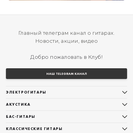
Главный телеграм канал о гитарах.
Новости, акции, видео
Добро пожаловать в Клуб!
НАШ TELEGRAM КАНАЛ
ЭЛЕКТРОГИТАРЫ
Все электрогитары
АКУСТИКА
Stratocaster
Все акустические гитары
Telecaster
БАС-ГИТАРЫ
Дредноуты
Les Paul
Все бас-гитары
Фолки (ОМ, 000, 00)
КЛАССИЧЕСКИЕ ГИТАРЫ
Оригинальная
Jazz Bass