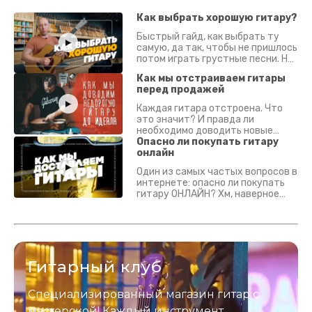
Как выбрать хорошую гитару?
Быстрый гайд, как выбрать ту
самую, да так, чтобы не пришлось
потом играть грустные песни. На
что смотреть? Что проверять?
Как мы отстраиваем гитары
перед продажей
Каждая гитара отстроена. Что
это значит? И правда ли
необходимо доводить новые
гитары? Если кратко - да.
Опасно ли покупать гитару
Подробно - в видео :)
онлайн
Один из самых частых вопросов в
интернете: опасно ли покупать
гитару ОНЛАЙН? Хм, наверное
да? Но не для вас :) Каждый
инструмент надежно упакован и
застрахован. Случись что -
отправим новый.
Гитарный клуб
Специализированный магазин гитар с
мастерской! Каждый инструмент