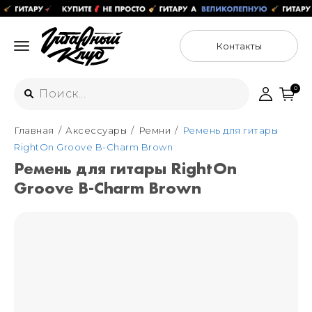
Контакты
0
Главная
Аксессуары
Ремни
Ремень для гитары
Интернет-магазин
RightOn Groove B-Charm Brown
+7 (925) 125-54-44
Ремень для гитары RightOn
Москва
Groove B-Charm Brown
+7 (925) 176-55-65
Санкт-Петербург
ул. Большая Новодмитровская 36с15,
"ФЛАКОН"
+7 (929) 179-15-49
ул. Гороховая 49Б, "SENO"
Мастерские
Москва
+7 (925) 879-85-35
Санкт-Петербург
+7 (999) 213-51-93