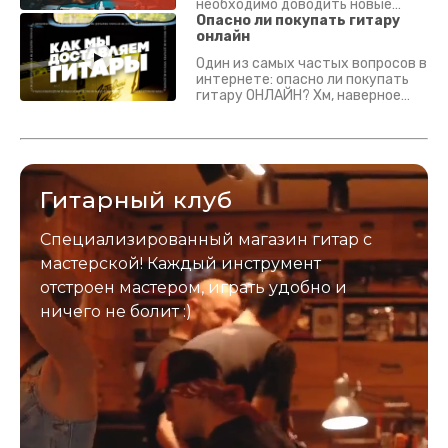
необходимо доводить новые
гитары? Если кратко - да.
Опасно ли покупать гитару
Подробно - в видео :)
онлайн
Один из самых частых вопросов в
интернете: опасно ли покупать
гитару ОНЛАЙН? Хм, наверное
да? Но не для вас :) Каждый
инструмент надежно упакован и
застрахован. Случись что -
отправим новый.
Гитарный клуб
Специализированный магазин гитар с
мастерской! Каждый инструмент
отстроен мастером, играть удобно и
ничего не болит :)