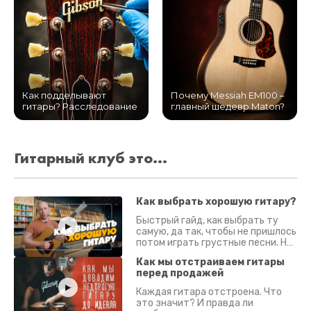
Как подделывают
Почему Messiah EM100 –
гитары? Расследование
главный шедевр Maton?
Гитарный клуб это...
Как выбрать хорошую гитару?
Быстрый гайд, как выбрать ту
самую, да так, чтобы не пришлось
потом играть грустные песни. На
что смотреть? Что проверять?
Как мы отстраиваем гитары
перед продажей
Каждая гитара отстроена. Что
это значит? И правда ли