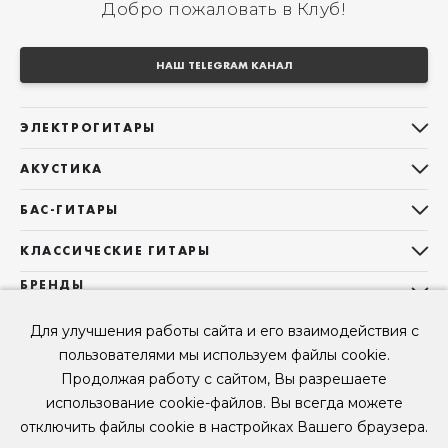
Добро пожаловать в Клуб!
НАШ TELEGRAM КАНАЛ
ЭЛЕКТРОГИТАРЫ
Все электрогитары
АКУСТИКА
Stratocaster
Все акустические гитары
Telecaster
БАС-ГИТАРЫ
Дредноуты
Les Paul
Все бас-гитары
Фолки (ОМ, 000, 00)
КЛАССИЧЕСКИЕ ГИТАРЫ
Оригинальная
Jazz Bass
Гранд Аудиториум
Все классические гитары
БРЕНДЫ
Superstrat
Precision Bass
Maton
Тревел, Компактный корпус
3/4
О НАС
Б/У, уцененные гитары
Оригинальная форма
Для улучшения работы сайта и его взаимодействия с
Sigma Guitars
Б/У, уцененные гитары
Б/У, уцененные гитары
Контакты
Короткомензурные
пользователями мы используем файлы cookie.
Enya Guitars
Мы в Telegram
Б/У, уцененные гитары
Продолжая работу с сайтом, Вы разрешаете
Fender
Мы в ВК
использование cookie-файлов. Вы всегда можете
Gibson
Мы в YouTube
отключить файлы cookie в настройках Вашего браузера.
© 2026
ООО "КЛУБ ГИТАР" ИНН 9715463081, ОГРН 1237700694230