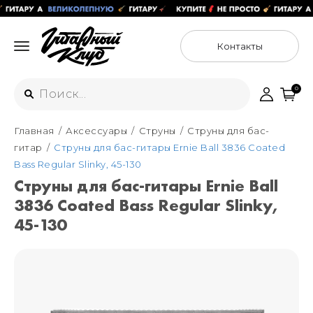
Контакты
0
Главная
Аксессуары
Струны
Струны для бас-
Интернет-магазин
гитар
Струны для бас-гитары Ernie Ball 3836 Coated
+7 (925) 125-54-44
Bass Regular Slinky, 45-130
Москва
Струны для бас-гитары Ernie Ball
+7 (925) 176-55-65
3836 Coated Bass Regular Slinky,
Санкт-Петербург
ул. Большая Новодмитровская 36с15,
"ФЛАКОН"
45-130
+7 (929) 179-15-49
ул. Гороховая 49Б, "SENO"
Мастерские
Москва
+7 (925) 879-85-35
Санкт-Петербург
+7 (999) 213-51-93