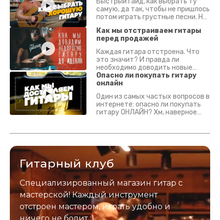
Быстрый гайд, как выбрать ту
самую, да так, чтобы не пришлось
потом играть грустные песни. На
что смотреть? Что проверять?
Как мы отстраиваем гитары
перед продажей
Каждая гитара отстроена. Что
это значит? И правда ли
необходимо доводить новые
гитары? Если кратко - да.
Опасно ли покупать гитару
Подробно - в видео :)
онлайн
Один из самых частых вопросов в
интернете: опасно ли покупать
гитару ОНЛАЙН? Хм, наверное
да? Но не для вас :) Каждый
инструмент надежно упакован и
застрахован. Случись что -
отправим новый.
Гитарный клуб
Специализированный магазин гитар с
мастерской! Каждый инструмент
отстроен мастером, играть удобно и
ничего не болит :)