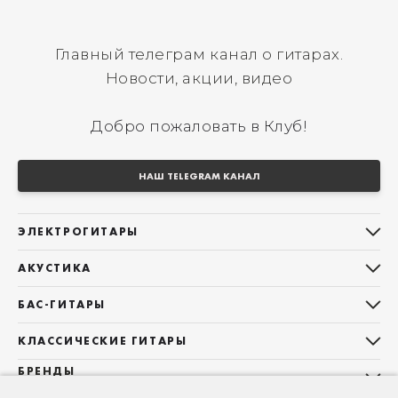
Главный телеграм канал о гитарах.
Новости, акции, видео
Добро пожаловать в Клуб!
НАШ TELEGRAM КАНАЛ
ЭЛЕКТРОГИТАРЫ
Все электрогитары
АКУСТИКА
Stratocaster
Все акустические гитары
Telecaster
БАС-ГИТАРЫ
Дредноуты
Les Paul
Все бас-гитары
Фолки (ОМ, 000, 00)
КЛАССИЧЕСКИЕ ГИТАРЫ
Оригинальная
Jazz Bass
Гранд Аудиториум
Все классические гитары
БРЕНДЫ
Superstrat
Precision Bass
Maton
Тревел, Компактный корпус
3/4