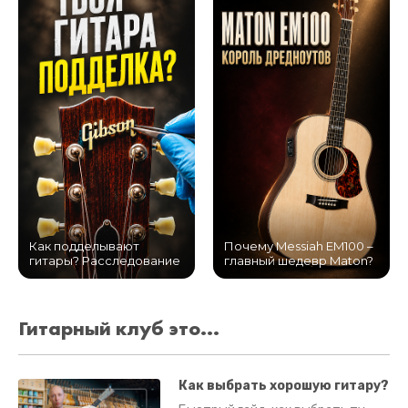
Как подделывают
Почему Messiah EM100 –
гитары? Расследование
главный шедевр Maton?
Гитарный клуб это...
Как выбрать хорошую гитару?