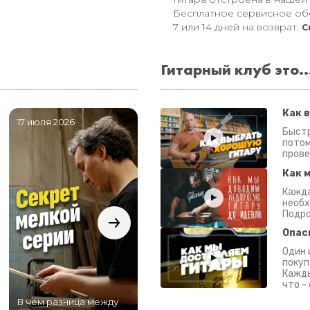
Бесплатное сервисное об
7 или 14 дней на возврат.
С
Гитарный клуб это..
Как 
17 июля 2026
06 июля 2026
0
Быстр
потом
прове
Как 
Кажда
необх
Подро
Опас
Один 
покуп
Кажды
что -
В чем разница между
Самый большой