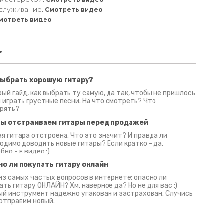
служивание.
Смотреть видео
мотреть видео
.
выбрать хорошую гитару?
2 июня 2026
30 июня 2026
09 июн
ый гайд, как выбрать ту самую, да так, чтобы не пришлось
 играть грустные песни. На что смотреть? Что
рять?
мы отстраиваем гитары перед продажей
я гитара отстроена. Что это значит? И правда ли
одимо доводить новые гитары? Если кратко - да.
бно - в видео :)
но ли покупать гитару онлайн
из самых частых вопросов в интернете: опасно ли
ать гитару ОНЛАЙН? Хм, наверное да? Но не для вас :)
й инструмент надежно упакован и застрахован. Случись
 отправим новый.
Русски