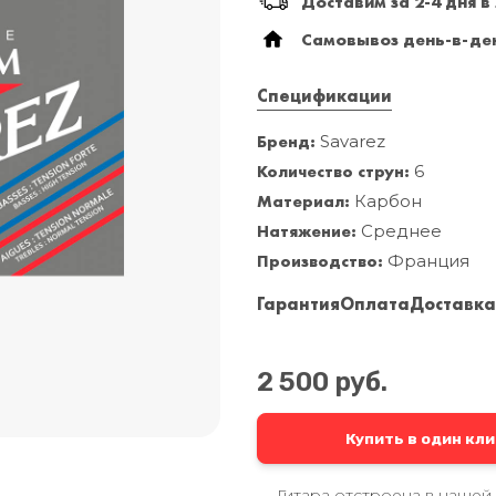
Доставим за 2-4 дня в
Самовывоз день-в-ден
Спецификации
Бренд:
Savarez
Количество струн:
6
Материал:
Карбон
Натяжение:
Среднее
Производство:
Франция
Гарантия
Оплата
Доставк
2 500 руб.
Купить в один кли
Гитара отстроена в нашей