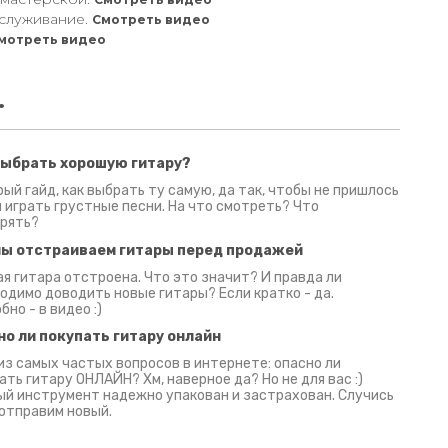
служивание.
Смотреть видео
мотреть видео
.
выбрать хорошую гитару?
2 июня 2026
30 июня 2026
09 июн
ый гайд, как выбрать ту самую, да так, чтобы не пришлось
 играть грустные песни. На что смотреть? Что
рять?
мы отстраиваем гитары перед продажей
я гитара отстроена. Что это значит? И правда ли
одимо доводить новые гитары? Если кратко - да.
бно - в видео :)
но ли покупать гитару онлайн
из самых частых вопросов в интернете: опасно ли
ать гитару ОНЛАЙН? Хм, наверное да? Но не для вас :)
й инструмент надежно упакован и застрахован. Случись
 отправим новый.
Русски