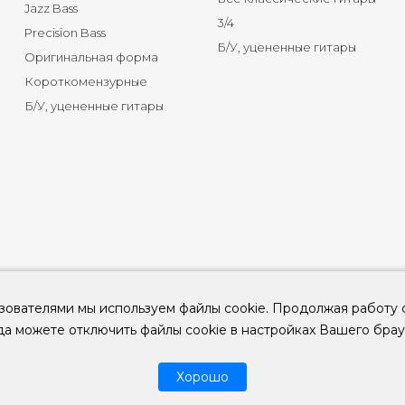
Jazz Bass
3/4
Precision Bass
Б/У, уцененные гитары
Оригинальная форма
Короткомензурные
Б/У, уцененные гитары
зователями мы используем файлы cookie. Продолжая работу 
да можете отключить файлы cookie в настройках Вашего брау
© 2026
ООО "КЛУБ ГИТАР" ИНН 9715463081, ОГРН 1237700694230
Хорошо