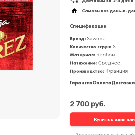
Доставим за 2-4 дня в
Самовывоз день-в-ден
Спецификации
Бренд:
Savarez
Количество струн:
6
Материал:
Карбон
Натяжение:
Среднее
Производство:
Франция
Гарантия
Оплата
Доставк
2 700 руб.
Купить в один кли
Гитара отстроена в нашей