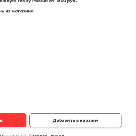
 любую точку России от 1500 руб.
Санкт-Петербург
+7 (999) 213-51-93
ь из магазина
а
к
Добавить в корзину
 мастерской.
Смотреть видео