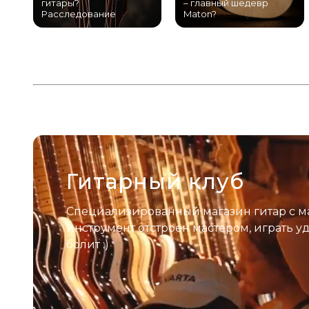
гитары?
– главный шедевр
Расследование
Maton?
Гитарный клуб
Специализированный магазин гитар с м
инструмент отстроен мастером, играть у
болит :)