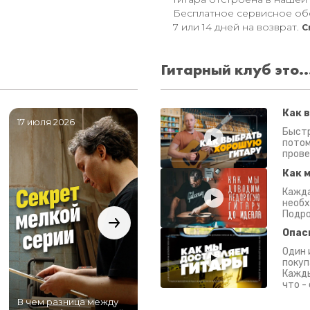
Бесплатное сервисное об
7 или 14 дней на возврат.
С
Гитарный клуб это..
Как 
17 июля 2026
06 июля 2026
0
Быстр
потом
прове
Как 
Кажда
необх
Подро
Опас
Один 
покуп
Кажды
что -
В чем разница между
Самый большой