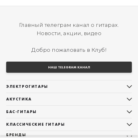
Главный телеграм канал о гитарах.
Новости, акции, видео
Добро пожаловать в Клуб!
НАШ TELEGRAM КАНАЛ
ЭЛЕКТРОГИТАРЫ
Все электрогитары
АКУСТИКА
Stratocaster
Все акустические гитары
Telecaster
БАС-ГИТАРЫ
Дредноуты
Les Paul
Все бас-гитары
Фолки (ОМ, 000, 00)
КЛАССИЧЕСКИЕ ГИТАРЫ
Оригинальная
Jazz Bass
Гранд Аудиториум
Все классические гитары
БРЕНДЫ
Superstrat
Precision Bass