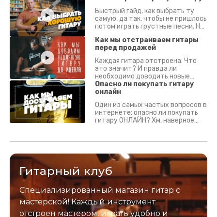
Быстрый гайд, как выбрать ту
самую, да так, чтобы не пришлось
потом играть грустные песни. На
что смотреть? Что проверять?
Как мы отстраиваем гитары
перед продажей
Каждая гитара отстроена. Что
это значит? И правда ли
необходимо доводить новые
гитары? Если кратко - да.
Опасно ли покупать гитару
Подробно - в видео :)
онлайн
Один из самых частых вопросов в
интернете: опасно ли покупать
гитару ОНЛАЙН? Хм, наверное
да? Но не для вас :) Каждый
инструмент надежно упакован и
застрахован. Случись что -
отправим новый.
Гитарный клуб
Специализированный магазин гитар с
мастерской! Каждый инструмент
отстроен мастером, играть удобно и