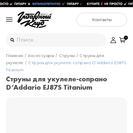
Контакты
0
Главная
Аксессуары
Струны
Струны для
Интернет-магазин
укулеле
Струны для укулеле-сопрано D’Addario EJ87S
+7 (925) 125-54-44
Titanium
Москва
Струны для укулеле-сопрано
+7 (925) 176-55-65
D’Addario EJ87S Titanium
Санкт-Петербург
ул. Большая Новодмитровская 36с15,
"ФЛАКОН"
+7 (929) 179-15-49
ул. Гороховая 49Б, "SENO"
Мастерские
Москва
+7 (925) 879-85-35
Санкт-Петербург
+7 (999) 213-51-93