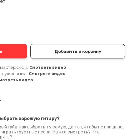
ет
а
к
Добавить в корзину
 мастерской.
Смотреть видео
служивание.
Смотреть видео
мотреть видео
.
выбрать хорошую гитару?
2 июня 2026
30 июня 2026
09 июн
ый гайд, как выбрать ту самую, да так, чтобы не пришлось
 играть грустные песни. На что смотреть? Что
рять?