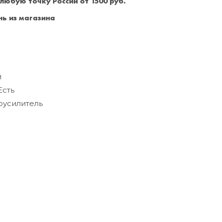
 любую точку России от 1500 руб.
Санкт-Петербург
+7 (999) 213-51-93
ь из магазина
й
Есть
усилитель