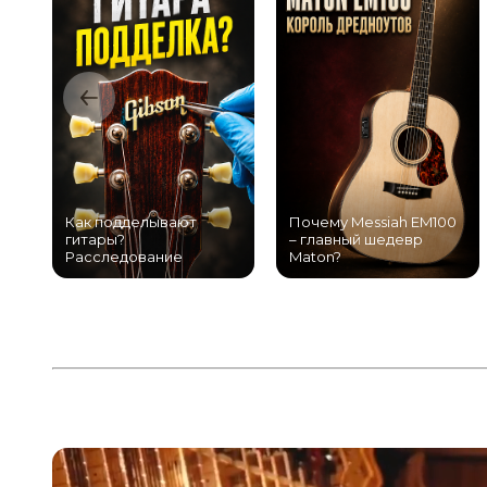
Как подделывают
Почему Messiah EM100
гитары?
– главный шедевр
Расследование
Maton?