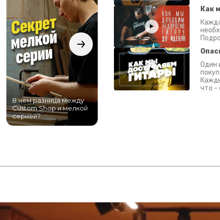
Как 
Кажда
необх
Подро
Опас
Один 
покуп
Кажды
что -
В чем разница между
Самый большой
Custom Shop и мелкой
магазин гитар в
серией?
Питере!
К