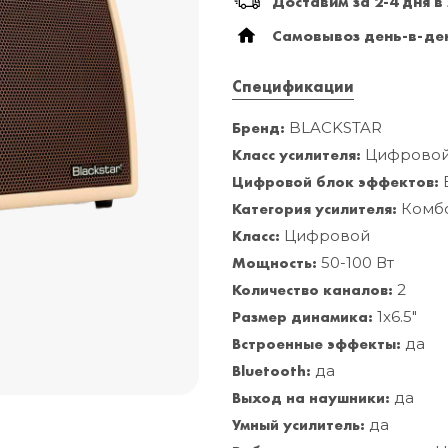
Доставим за 2-4 дня в
Самовывоз день-в-ден
Спецификации
Бренд:
BLACKSTAR
Класс усилителя:
Цифрово
Цифровой блок эффектов:
Категория усилителя:
Комбо
Класс:
Цифровой
Мощность:
50-100 Вт
Количество каналов:
2
Размер динамика:
1x6.5"
Встроенные эффекты:
да
Bluetooth:
да
Выход на наушники:
да
Умный усилитель:
да