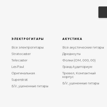
ЭЛЕКТРОГИТАРЫ
АКУСТИКА
Все электрогитары
Все акустические гитары
Stratocaster
Дредноуты
Telecaster
Фолки (ОМ, 000, 00)
Les Paul
Гранд Аудиториум
Оригинальная
Тревел, Компактный
корпус
Superstrat
Б/У, уцененные гитары
Б/У, уцененные гитары