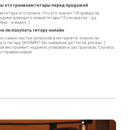
мы отстраиваем гитары перед продажей
я гитара отстроена. Что это значит? И правда ли
одимо доводить новые гитары? Если кратко - да.
бно - в видео :)
но ли покупать гитару онлайн
из самых частых вопросов в интернете: опасно ли
ать гитару ОНЛАЙН? Хм, наверное да? Но не для вас :)
й инструмент надежно упакован и застрахован. Случись
 отправим новый.
Русски
испанс
эмп для басистов!
Конкурс про Кино!
Обзор