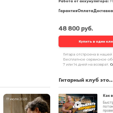
Работа от аккумулятора:
Н
Гарантия
Оплата
Доставк
48 800 руб.
Купить в один кли
Гитара отстроена в нашей
Бесплатное сервисное об
7 или 14 дней на возврат.
С
Гитарный клуб это..
Как 
17 июля 2026
06 июля 2026
0
Быстр
потом
прове