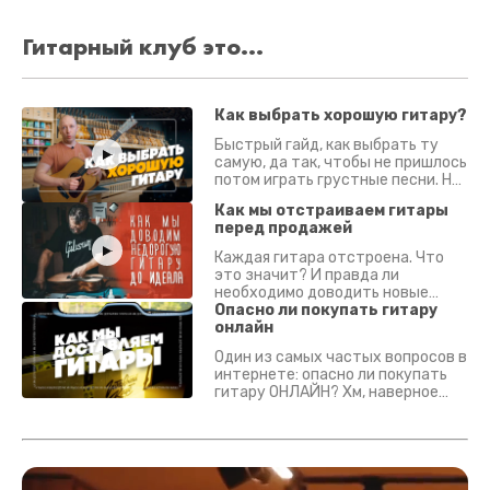
Гитарный клуб это...
Как выбрать хорошую гитару?
Быстрый гайд, как выбрать ту
самую, да так, чтобы не пришлось
потом играть грустные песни. На
что смотреть? Что проверять?
Как мы отстраиваем гитары
перед продажей
Каждая гитара отстроена. Что
это значит? И правда ли
необходимо доводить новые
гитары? Если кратко - да.
Опасно ли покупать гитару
Подробно - в видео :)
онлайн
Один из самых частых вопросов в
интернете: опасно ли покупать
гитару ОНЛАЙН? Хм, наверное
да? Но не для вас :) Каждый
инструмент надежно упакован и
застрахован. Случись что -
отправим новый.