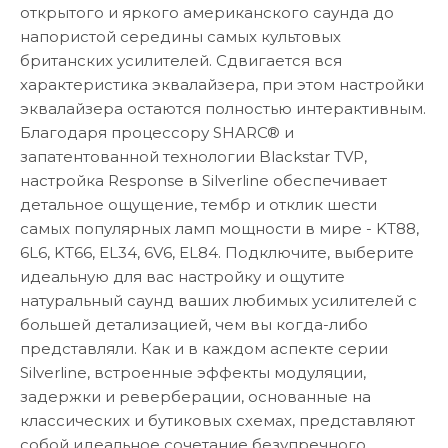
открытого и яркого американского саунда до
напористой середины самых культовых
британских усилителей. Сдвигается вся
характеристика эквалайзера, при этом настройки
эквалайзера остаются полностью интерактивным.
Благодаря процессору SHARC® и
запатентованной технологии Blackstar TVP,
настройка Response в Silverline обеспечивает
детальное ощущение, тембр и отклик шести
самых популярных ламп мощности в мире - KT88,
6L6, KT66, EL34, 6V6, EL84. Подключите, выберите
идеальную для вас настройку и ощутите
натуральный саунд ваших любимых усилителей с
большей детализацией, чем вы когда-либо
представляли. Как и в каждом аспекте серии
Silverline, встроенные эффекты модуляции,
задержки и реверберации, основанные на
классических и бутиковых схемах, представляют
собой идеальное сочетание безупречного