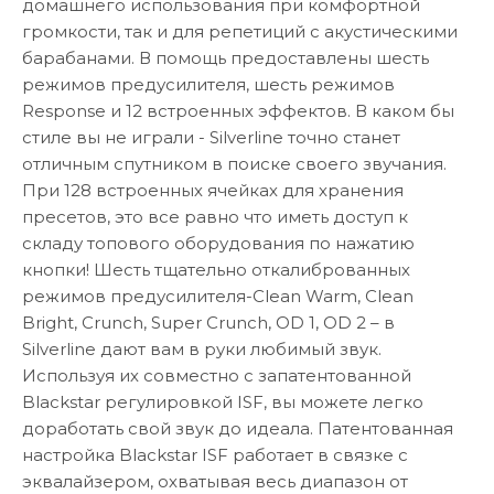
домашнего использования при комфортной
громкости, так и для репетиций с акустическими
барабанами. В помощь предоставлены шесть
режимов предусилителя, шесть режимов
Response и 12 встроенных эффектов. В каком бы
стиле вы не играли - Silverline точно станет
отличным спутником в поиске своего звучания.
При 128 встроенных ячейках для хранения
пресетов, это все равно что иметь доступ к
складу топового оборудования по нажатию
кнопки! Шесть тщательно откалиброванных
режимов предусилителя-Clean Warm, Clean
Bright, Crunch, Super Crunch, OD 1, OD 2 – в
Silverline дают вам в руки любимый звук.
Используя их совместно с запатентованной
Blackstar регулировкой ISF, вы можете легко
доработать свой звук до идеала. Патентованная
настройка Blackstar ISF работает в связке с
эквалайзером, охватывая весь диапазон от