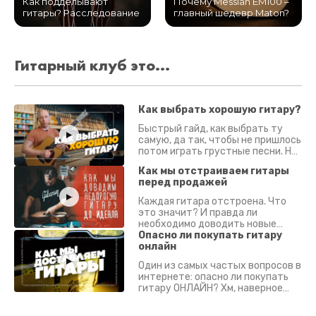
Как подделывают
Почему Messiah EM100 –
гитары? Расследование
главный шедевр Maton?
Гитарный клуб это...
Как выбрать хорошую гитару?
Быстрый гайд, как выбрать ту
самую, да так, чтобы не пришлось
потом играть грустные песни. На
что смотреть? Что проверять?
Как мы отстраиваем гитары
перед продажей
Каждая гитара отстроена. Что
это значит? И правда ли
необходимо доводить новые
гитары? Если кратко - да.
Опасно ли покупать гитару
Подробно - в видео :)
онлайн
Один из самых частых вопросов в
интернете: опасно ли покупать
гитару ОНЛАЙН? Хм, наверное
да? Но не для вас :) Каждый
инструмент надежно упакован и