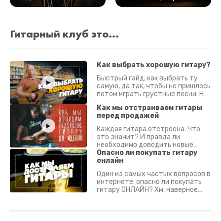
Гитарный клуб это...
Как выбрать хорошую гитару?
Быстрый гайд, как выбрать ту
самую, да так, чтобы не пришлось
потом играть грустные песни. На
что смотреть? Что проверять?
Как мы отстраиваем гитары
перед продажей
Каждая гитара отстроена. Что
это значит? И правда ли
необходимо доводить новые
гитары? Если кратко - да.
Опасно ли покупать гитару
Подробно - в видео :)
онлайн
Один из самых частых вопросов в
интернете: опасно ли покупать
гитару ОНЛАЙН? Хм, наверное
да? Но не для вас :) Каждый
инструмент надежно упакован и
застрахован. Случись что -