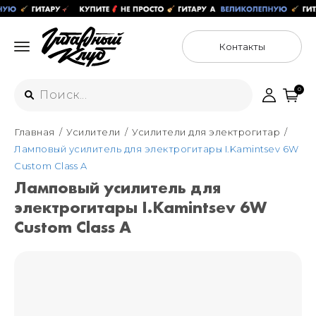
Контакты
0
Главная
Усилители
Усилители для электрогитар
Интернет-магазин
Ламповый усилитель для электрогитары I.Kamintsev 6W
+7 (925) 125-54-44
Custom Class A
Москва
Ламповый усилитель для
+7 (925) 176-55-65
электрогитары I.Kamintsev 6W
Санкт-Петербург
ул. Большая Новодмитровская 36с15,
"ФЛАКОН"
Custom Class A
+7 (929) 179-15-49
ул. Гороховая 49Б, "SENO"
Мастерские
Москва
+7 (925) 879-85-35
Санкт-Петербург
+7 (999) 213-51-93