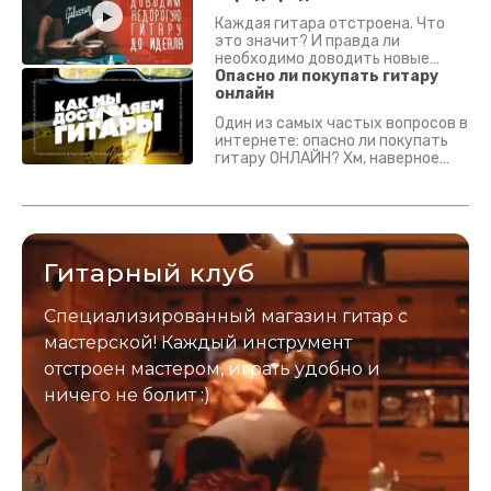
Каждая гитара отстроена. Что
это значит? И правда ли
необходимо доводить новые
гитары? Если кратко - да.
Опасно ли покупать гитару
Подробно - в видео :)
онлайн
Один из самых частых вопросов в
интернете: опасно ли покупать
гитару ОНЛАЙН? Хм, наверное
да? Но не для вас :) Каждый
инструмент надежно упакован и
застрахован. Случись что -
отправим новый.
Гитарный клуб
Специализированный магазин гитар с
мастерской! Каждый инструмент
отстроен мастером, играть удобно и
ничего не болит :)