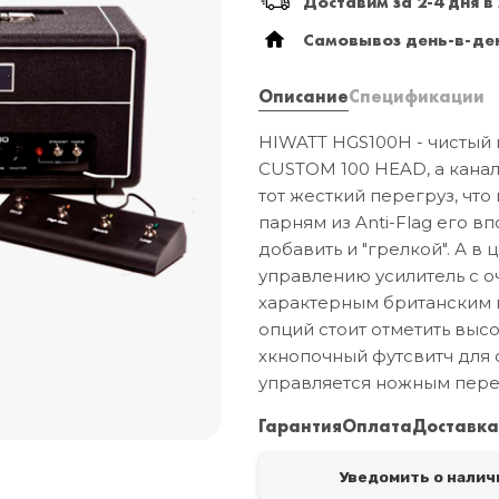
Доставим за 2-4 дня в
Самовывоз день-в-ден
Описание
Спецификации
HIWATT HGS100H - чистый 
CUSTOM 100 HEAD, а канал 
тот жесткий перегруз, что
парням из Anti-Flag его в
добавить и "грелкой". А в
управлению усилитель с о
характерным британским 
опций стоит отметить выс
хкнопочный футсвитч для 
управляется ножным пере
Гарантия
Оплата
Доставк
Уведомить о налич