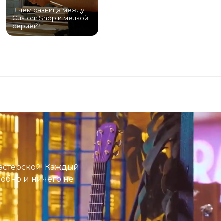
В чем разница между
Самый большой
Custom Shop и мелкой
магазин гитар в
серией?
Питере!
К
астерской! Каждый
добно и ничего не