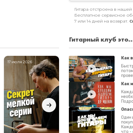
Гитара отстроена в нашей
Бесплатное сервисное об
7 или 14 дней на возврат.
С
Гитарный клуб это..
Как 
17 июля 2026
06 июля 2026
0
Быстр
потом
прове
Как 
Кажда
необх
Подро
Опас
Один 
покуп
Кажды
что -