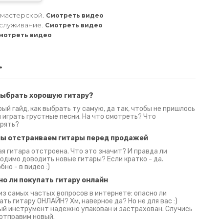
 мастерской.
Смотреть видео
служивание.
Смотреть видео
мотреть видео
.
выбрать хорошую гитару?
2 июня 2026
30 июня 2026
09 июн
ый гайд, как выбрать ту самую, да так, чтобы не пришлось
 играть грустные песни. На что смотреть? Что
рять?
мы отстраиваем гитары перед продажей
я гитара отстроена. Что это значит? И правда ли
одимо доводить новые гитары? Если кратко - да.
бно - в видео :)
но ли покупать гитару онлайн
из самых частых вопросов в интернете: опасно ли
ать гитару ОНЛАЙН? Хм, наверное да? Но не для вас :)
й инструмент надежно упакован и застрахован. Случись
 отправим новый.