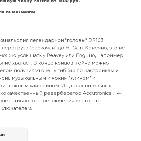
 любую точку России от 1500 руб.
Санкт-Петербург
+7 (999) 213-51-93
ь из магазина
каналкопия легендарной "головы" DR103
перегруза "раскачан" до Hi-Gain. Конечно, это не
 можно услышать у Peavey или Engl, но, например,
полне хватает. В конце концов, гейна можно
 целом получился очень гибкий по настройкам и
чень музыкальным и ярким "клином" и
винтажным хай-гейном. Из дополнительных
ококачественный ревербератор Accutronics и 4-
оперативного переключения всего, что
ключателем.
а
ии