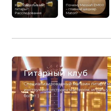
Как подделывают
Почему Messiah EM100
гитары?
– главный шедевр
Расследование
Maton?
Гитарный клуб
Специализированный магазин гитар с м
инструмент отстроен мастером, играть у
болит :)