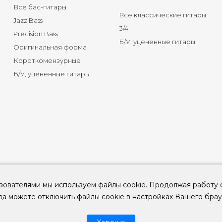
Все бас-гитары
Все классические гитары
Jazz Bass
3/4
Precision Bass
Б/У, уцененные гитары
Оригинальная форма
Короткомензурные
Б/У, уцененные гитары
зователями мы используем файлы cookie. Продолжая работу 
да можете отключить файлы cookie в настройках Вашего брау
© 2026
ООО "КЛУБ ГИТАР" ИНН 9715463081, ОГРН 1237700694230