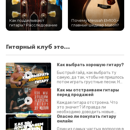
Как подделывают
Почему Messiah EM100 –
гитары? Расследование
главный шедевр Maton?
Гитарный клуб это...
Как выбрать хорошую гитару?
Быстрый гайд, как выбрать ту
самую, да так, чтобы не пришлось
потом играть грустные песни. На
что смотреть? Что проверять?
Как мы отстраиваем гитары
перед продажей
Каждая гитара отстроена. Что
это значит? И правда ли
необходимо доводить новые
гитары? Если кратко - да.
Опасно ли покупать гитару
Подробно - в видео :)
онлайн
Один из самых частых вопросов в