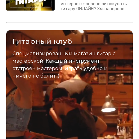
интернете: опасно ли покупать
гитару ОНЛАЙН? Хм, наверное
да? Но не для вас :) Каждый
инструмент надежно упакован и
застрахован. Случись что -
отправим новый.
Гитарный клуб
Специализированный магазин гитар с
мастерской! Каждый инструмент
отстроен мастером, играть удобно и
ничего не болит :)