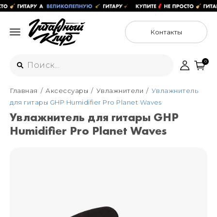
Контакты
0
Главная
Аксессуары
Увлажнители
Увлажнитель
Интернет-магазин
для гитары GHP Humidifier Pro Planet Waves
+7 (925) 125-54-44
Увлажнитель для гитары GHP
Москва
Humidifier Pro Planet Waves
+7 (925) 176-55-65
Санкт-Петербург
ул. Большая Новодмитровская 36с15,
"ФЛАКОН"
+7 (929) 179-15-49
ул. Гороховая 49Б, "SENO"
Мастерские
Москва
+7 (925) 879-85-35
Санкт-Петербург
+7 (999) 213-51-93