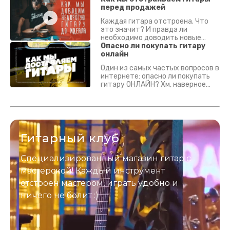
перед продажей
Каждая гитара отстроена. Что
это значит? И правда ли
необходимо доводить новые
гитары? Если кратко - да.
Опасно ли покупать гитару
Подробно - в видео :)
онлайн
Один из самых частых вопросов в
интернете: опасно ли покупать
гитару ОНЛАЙН? Хм, наверное
да? Но не для вас :) Каждый
инструмент надежно упакован и
застрахован. Случись что -
отправим новый.
Гитарный клуб
Специализированный магазин гитар с
мастерской! Каждый инструмент
отстроен мастером, играть удобно и
ничего не болит :)