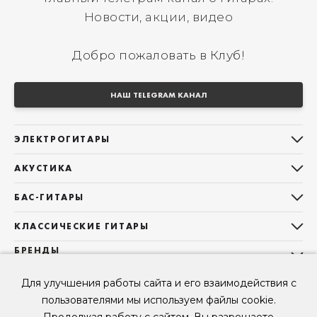
Новости, акции, видео
Добро пожаловать в Клуб!
НАШ TELEGRAM КАНАЛ
ЭЛЕКТРОГИТАРЫ
Все электрогитары
АКУСТИКА
Stratocaster
Все акустические гитары
Telecaster
БАС-ГИТАРЫ
Дредноуты
Les Paul
Все бас-гитары
Фолки (ОМ, 000, 00)
КЛАССИЧЕСКИЕ ГИТАРЫ
Оригинальная
Jazz Bass
Гранд Аудиториум
Все классические гитары
БРЕНДЫ
Superstrat
Precision Bass
Maton
Тревел, Компактный корпус
3/4
О НАС
Б/У, уцененные гитары
Оригинальная форма
Для улучшения работы сайта и его взаимодействия с
Sigma Guitars
Б/У, уцененные гитары
Б/У, уцененные гитары
Контакты
Короткомензурные
пользователями мы используем файлы cookie.
Enya Guitars
Мы в Telegram
Б/У, уцененные гитары