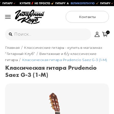
Контакты
0
Главная
Классические гитары - купить в магазинах
Интернет-магазин
“Гитарный Клуб”
Винтажные и б/у классические
+7 (925) 125-54-44
гитары
Классическая гитара Prudencio Saez G-3 (1-M)
Москва
Классическая гитара Prudencio
+7 (925) 176-55-65
Saez G-3 (1-M)
Санкт-Петербург
ул. Большая Новодмитровская 36с15,
"ФЛАКОН"
+7 (929) 179-15-49
ул. Гороховая 49Б, "SENO"
Мастерские
Москва
+7 (925) 879-85-35
Санкт-Петербург
+7 (999) 213-51-93