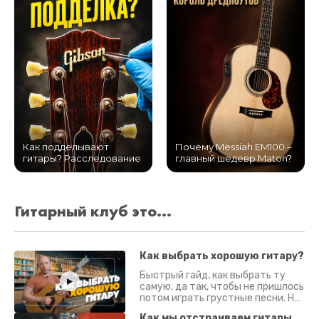
Как подделывают
Почему Messiah EM100 –
гитары? Расследование
главный шедевр Maton?
Гитарный клуб это...
Как выбрать хорошую гитару?
Быстрый гайд, как выбрать ту
самую, да так, чтобы не пришлось
потом играть грустные песни. На
что смотреть? Что проверять?
Как мы отстраиваем гитары