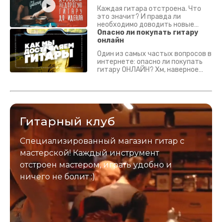
Каждая гитара отстроена. Что
это значит? И правда ли
необходимо доводить новые
гитары? Если кратко - да.
Опасно ли покупать гитару
Подробно - в видео :)
онлайн
Один из самых частых вопросов в
интернете: опасно ли покупать
гитару ОНЛАЙН? Хм, наверное
да? Но не для вас :) Каждый
инструмент надежно упакован и
застрахован. Случись что -
отправим новый.
Гитарный клуб
Специализированный магазин гитар с
мастерской! Каждый инструмент
отстроен мастером, играть удобно и
ничего не болит :)