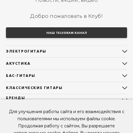
Новости, акции, видео
Добро пожаловать в Клуб!
НАШ TELEGRAM КАНАЛ
ЭЛЕКТРОГИТАРЫ
Все электрогитары
АКУСТИКА
Stratocaster
Все акустические гитары
Telecaster
БАС-ГИТАРЫ
Дредноуты
Les Paul
Все бас-гитары
Фолки (ОМ, 000, 00)
КЛАССИЧЕСКИЕ ГИТАРЫ
Оригинальная
Jazz Bass
Гранд Аудиториум
Все классические гитары
БРЕНДЫ
Superstrat
Precision Bass
Maton
Тревел, Компактный корпус
3/4
О НАС
Б/У, уцененные гитары
Оригинальная форма
Для улучшения работы сайта и его взаимодействия с
Sigma Guitars
Б/У, уцененные гитары
Б/У, уцененные гитары
Контакты
Короткомензурные
пользователями мы используем файлы cookie.
Enya Guitars
Мы в Telegram
Б/У, уцененные гитары
Продолжая работу с сайтом, Вы разрешаете
Fender
Мы в ВК