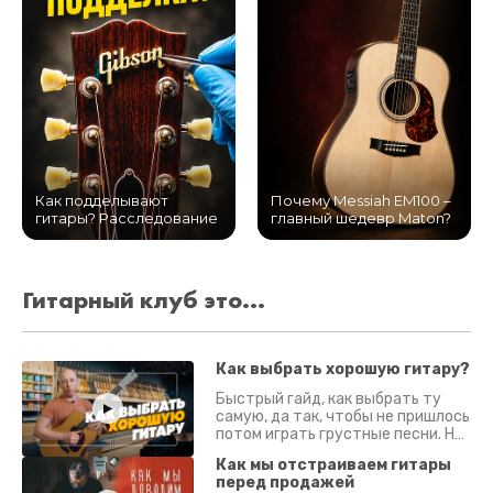
Как подделывают
Почему Messiah EM100 –
гитары? Расследование
главный шедевр Maton?
Гитарный клуб это...
Как выбрать хорошую гитару?
Быстрый гайд, как выбрать ту
самую, да так, чтобы не пришлось
потом играть грустные песни. На
что смотреть? Что проверять?
Как мы отстраиваем гитары
перед продажей