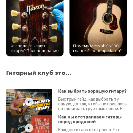
Как подделывают
Почему Messiah EM100 –
гитары? Расследование
главный шедевр Maton?
Гитарный клуб это...
Как выбрать хорошую гитару?
Быстрый гайд, как выбрать ту
самую, да так, чтобы не пришлось
потом играть грустные песни. На
что смотреть? Что проверять?
Как мы отстраиваем гитары
перед продажей
Каждая гитара отстроена. Что