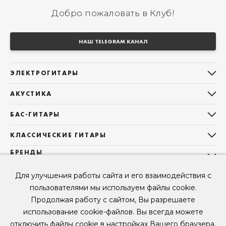
Добро пожаловать в Клуб!
НАШ TELEGRAM КАНАЛ
ЭЛЕКТРОГИТАРЫ
Все электрогитары
АКУСТИКА
Stratocaster
Все акустические гитары
Telecaster
БАС-ГИТАРЫ
Дредноуты
Les Paul
Все бас-гитары
Фолки (ОМ, 000, 00)
КЛАССИЧЕСКИЕ ГИТАРЫ
Оригинальная
Jazz Bass
Гранд Аудиториум
Все классические гитары
БРЕНДЫ
Superstrat
Precision Bass
Maton
Тревел, Компактный корпус
3/4
О НАС
Б/У, уцененные гитары
Оригинальная форма
Для улучшения работы сайта и его взаимодействия с
Sigma Guitars
Б/У, уцененные гитары
Б/У, уцененные гитары
Контакты
Короткомензурные
пользователями мы используем файлы cookie.
Enya Guitars
Мы в Telegram
Б/У, уцененные гитары
Продолжая работу с сайтом, Вы разрешаете
Fender
Мы в ВК
использование cookie-файлов. Вы всегда можете
Gibson
Мы в YouTube
отключить файлы cookie в настройках Вашего браузера.