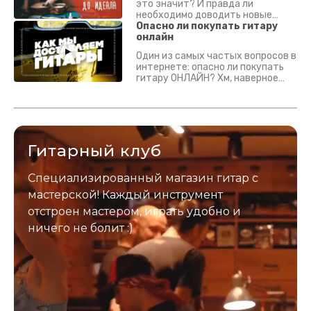
это значит? И правда ли
необходимо доводить новые
гитары? Если кратко - да.
Опасно ли покупать гитару
Подробно - в видео :)
онлайн
Один из самых частых вопросов в
интернете: опасно ли покупать
гитару ОНЛАЙН? Хм, наверное
да? Но не для вас :) Каждый
инструмент надежно упакован и
застрахован. Случись что -
отправим новый.
Гитарный клуб
Специализированный магазин гитар с
мастерской! Каждый инструмент
отстроен мастером, играть удобно и
ничего не болит :)