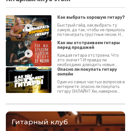
Как выбрать хорошую гитару?
Быстрый гайд, как выбрать ту
самую, да так, чтобы не пришлось
потом играть грустные песни. На
что смотреть? Что проверять?
Как мы отстраиваем гитары
перед продажей
Каждая гитара отстроена. Что
это значит? И правда ли
необходимо доводить новые
гитары? Если кратко - да.
Опасно ли покупать гитару
Подробно - в видео :)
онлайн
Один из самых частых вопросов в
интернете: опасно ли покупать
гитару ОНЛАЙН? Хм, наверное
да? Но не для вас :) Каждый
инструмент надежно упакован и
застрахован. Случись что -
отправим новый.
Гитарный клуб