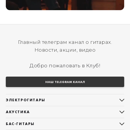
Главный телеграм канал о гитарах.
Новости, акции, видео
Добро пожаловать в Клуб!
НАШ TELEGRAM КАНАЛ
ЭЛЕКТРОГИТАРЫ
Все электрогитары
АКУСТИКА
Stratocaster
Все акустические гитары
Telecaster
БАС-ГИТАРЫ
Дредноуты