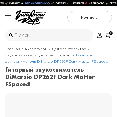
Контакты
0
Главная
Аксессуары
Для электрогитар
Интернет-магазин
Звукосниматели для электрогитар
Гитарный
+7 (925) 125-54-44
звукосниматель DiMarzio DP262F Dark Matter FSpaced
Москва
Гитарный звукосниматель
+7 (925) 176-55-65
DiMarzio DP262F Dark Matter
Санкт-Петербург
ул. Большая Новодмитровская 36с15,
"ФЛАКОН"
FSpaced
+7 (929) 179-15-49
ул. Гороховая 49Б, "SENO"
Мастерские
Москва
+7 (925) 879-85-35
Санкт-Петербург
+7 (999) 213-51-93