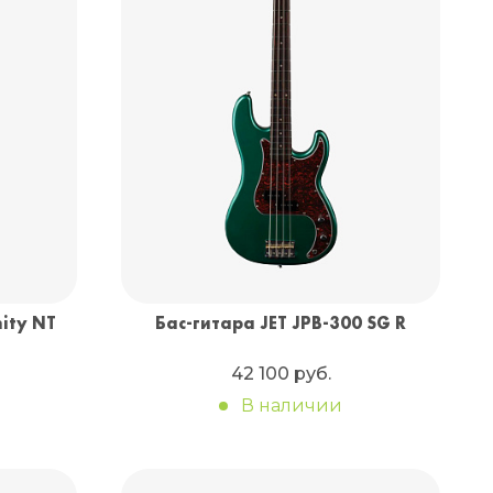
Санкт-Петербург
+7 (999) 213-51-93
nity NT
Бас-гитара JET JPB-300 SG R
42 100 руб.
В наличии