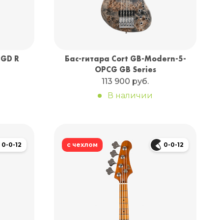
 GD R
Бас-гитара Cort GB-Modern-5-
OPCG GB Series
113 900 руб.
В наличии
0-0-12
с чехлом
0-0-12