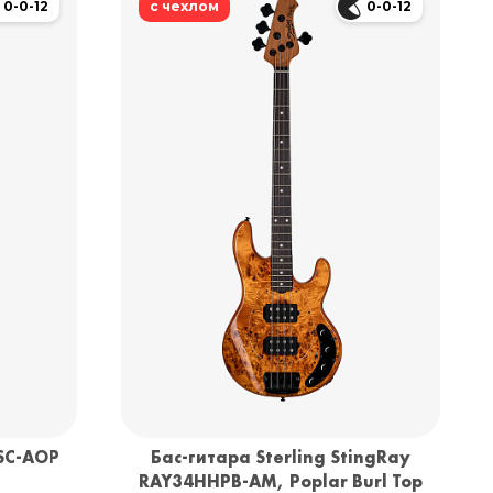
0-0-12
с чехлом
0-0-12
-SC-AOP
Бас-гитара Sterling StingRay
RAY34HHPB-AM, Poplar Burl Top