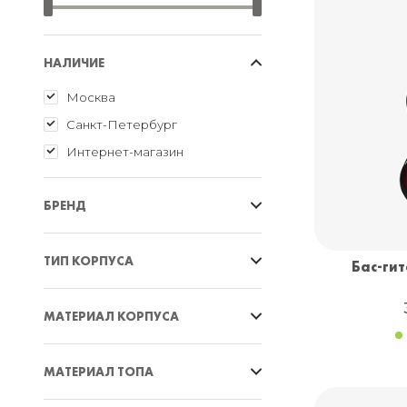
НАЛИЧИЕ
Москва
Санкт-Петербург
Интернет-магазин
БРЕНД
Cort
ТИП КОРПУСА
Бас-гит
Fender
Flight
Нестандартный
МАТЕРИАЛ КОРПУСА
Ibanez
Headless
Inspector
Jazz Bass
Клён
МАТЕРИАЛ ТОПА
JET
Precision Bass
Красное дерево
Keipro
Stingray
Липа
Амазаку