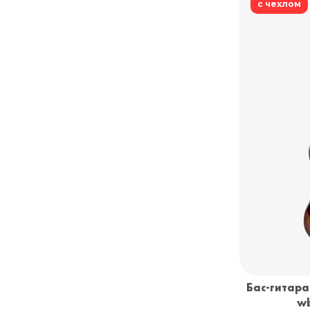
с чехлом
Бас-гитара
wb