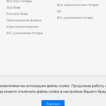
Все бас-гитары
Все классические гитары
Jazz Bass
3/4
Precision Bass
Б/У, уцененные гитары
Оригинальная форма
Короткомензурные
Б/У, уцененные гитары
зователями мы используем файлы cookie. Продолжая работу 
да можете отключить файлы cookie в настройках Вашего брау
© 2026
ООО "КЛУБ ГИТАР" ИНН 9715463081, ОГРН 1237700694230
Хорошо