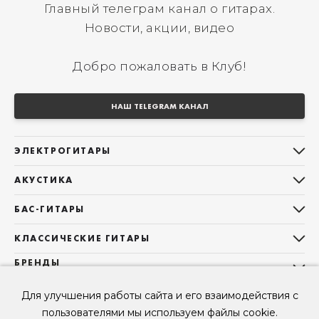
Главный телеграм канал о гитарах.
Новости, акции, видео
Добро пожаловать в Клуб!
НАШ TELEGRAM КАНАЛ
ЭЛЕКТРОГИТАРЫ
Все электрогитары
АКУСТИКА
Stratocaster
Все акустические гитары
Telecaster
БАС-ГИТАРЫ
Дредноуты
Les Paul
Все бас-гитары
Фолки (ОМ, 000, 00)
КЛАССИЧЕСКИЕ ГИТАРЫ
Оригинальная
Jazz Bass
Гранд Аудиториум
Все классические гитары
БРЕНДЫ
Superstrat
Precision Bass
Maton
Тревел, Компактный корпус
3/4
О НАС
Б/У, уцененные гитары
Оригинальная форма
Sigma Guitars
Для улучшения работы сайта и его взаимодействия с
Б/У, уцененные гитары
Б/У, уцененные гитары
Контакты
Короткомензурные
пользователями мы используем файлы cookie.
Enya Guitars