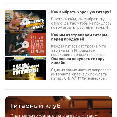
Как выбрать хорошую гитару?
Быстрый гайд, как выбрать ту
самую, да так, чтобы не пришлось
потом играть грустные песни. На
что смотреть? Что проверять?
Как мы отстраиваем гитары
перед продажей
Каждая гитара отстроена. Что
это значит? И правда ли
необходимо доводить новые
гитары? Если кратко - да.
Опасно ли покупать гитару
Подробно - в видео :)
онлайн
Один из самых частых вопросов в
интернете: опасно ли покупать
гитару ОНЛАЙН? Хм, наверное
да? Но не для вас :) Каждый
инструмент надежно упакован и
застрахован. Случись что -
отправим новый.
Гитарный клуб
Специализированный магазин гитар с