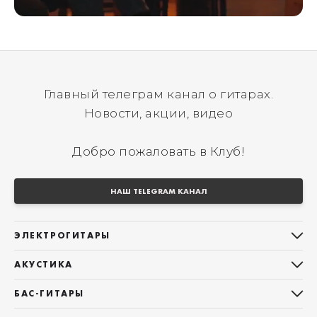
Главный телеграм канал о гитарах.
Новости, акции, видео
Добро пожаловать в Клуб!
НАШ TELEGRAM КАНАЛ
ЭЛЕКТРОГИТАРЫ
Все электрогитары
АКУСТИКА
Stratocaster
Все акустические гитары
Telecaster
БАС-ГИТАРЫ
Дредноуты
Les Paul
Все бас-гитары