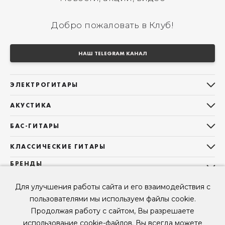
Добро пожаловать в Клуб!
НАШ TELEGRAM КАНАЛ
ЭЛЕКТРОГИТАРЫ
Все электрогитары
АКУСТИКА
Stratocaster
Все акустические гитары
Telecaster
БАС-ГИТАРЫ
Дредноуты
Les Paul
Все бас-гитары
Фолки (ОМ, 000, 00)
КЛАССИЧЕСКИЕ ГИТАРЫ
Оригинальная
Jazz Bass
Гранд Аудиториум
Все классические гитары
БРЕНДЫ
Superstrat
Precision Bass
Maton
Тревел, Компактный корпус
3/4
О НАС
Б/У, уцененные гитары
Оригинальная форма
Для улучшения работы сайта и его взаимодействия с
Sigma Guitars
Б/У, уцененные гитары
Б/У, уцененные гитары
Контакты
Короткомензурные
пользователями мы используем файлы cookie.
Enya Guitars
Мы в Telegram
Б/У, уцененные гитары
Продолжая работу с сайтом, Вы разрешаете
Fender
Мы в ВК
использование cookie-файлов. Вы всегда можете