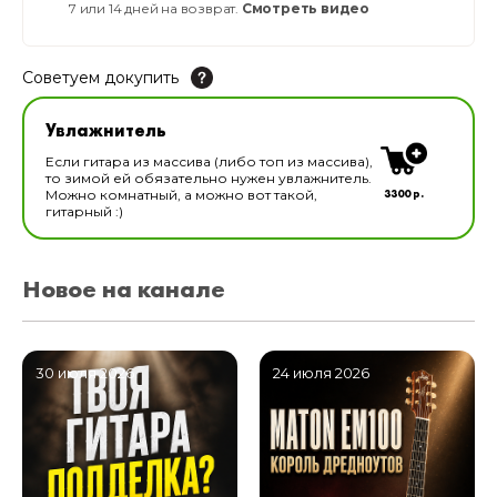
7 или 14 дней на возврат.
Смотреть видео
Советуем докупить
Увлажнитель для музыкальных инструментов
Увлажнитель
В наличии
Если гитара из массива (либо топ из массива),
то зимой ей обязательно нужен увлажнитель.
3300 р.
Можно комнатный, а можно вот такой,
гитарный :)
Новое на канале
30 июля 2026
24 июля 2026