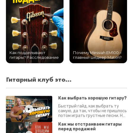
Как подделывают
Почему Messiah EM100 –
гитары? Расследование
главный шедевр Maton?
Гитарный клуб это...
Как выбрать хорошую гитару?
Быстрый гайд, как выбрать ту
самую, да так, чтобы не пришлось
потом играть грустные песни. На
что смотреть? Что проверять?
Как мы отстраиваем гитары
перед продажей