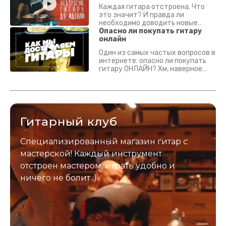
Каждая гитара отстроена. Что
это значит? И правда ли
необходимо доводить новые
гитары? Если кратко - да.
Опасно ли покупать гитару
Подробно - в видео :)
онлайн
Один из самых частых вопросов в
интернете: опасно ли покупать
гитару ОНЛАЙН? Хм, наверное
да? Но не для вас :) Каждый
инструмент надежно упакован и
застрахован. Случись что -
отправим новый.
Гитарный клуб
Специализированный магазин гитар с
мастерской! Каждый инструмент
отстроен мастером, играть удобно и
ничего не болит :)