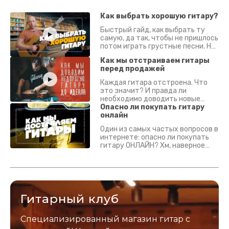
Как выбрать хорошую гитару?
Быстрый гайд, как выбрать ту
самую, да так, чтобы не пришлось
потом играть грустные песни. На
что смотреть? Что проверять?
Как мы отстраиваем гитары
перед продажей
Каждая гитара отстроена. Что
это значит? И правда ли
необходимо доводить новые
гитары? Если кратко - да.
Опасно ли покупать гитару
Подробно - в видео :)
онлайн
Один из самых частых вопросов в
интернете: опасно ли покупать
гитару ОНЛАЙН? Хм, наверное
да? Но не для вас :) Каждый
инструмент надежно упакован и
застрахован. Случись что -
отправим новый.
Гитарный клуб
Специализированный магазин гитар с