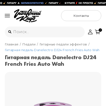
Контакты
0
Главная
Педали
Гитарные педали эффектов
Интернет-магазин
Гитарная педаль Danelectro DJ24 French Fries Auto Wah
+7 (925) 125-54-44
Гитарная педаль Danelectro DJ24
Москва
French Fries Auto Wah
+7 (925) 176-55-65
Санкт-Петербург
ул. Большая Новодмитровская 36с15,
"ФЛАКОН"
+7 (929) 179-15-49
ул. Гороховая 49Б, "SENO"
Мастерские
Москва
+7 (925) 879-85-35
Санкт-Петербург
+7 (999) 213-51-93