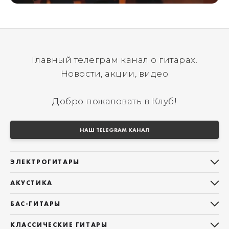
Главный телеграм канал о гитарах.
Новости, акции, видео
Добро пожаловать в Клуб!
НАШ TELEGRAM КАНАЛ
ЭЛЕКТРОГИТАРЫ
Все электрогитары
АКУСТИКА
Stratocaster
Все акустические гитары
Telecaster
БАС-ГИТАРЫ
Дредноуты
Les Paul
Все бас-гитары
Фолки (ОМ, 000, 00)
КЛАССИЧЕСКИЕ ГИТАРЫ