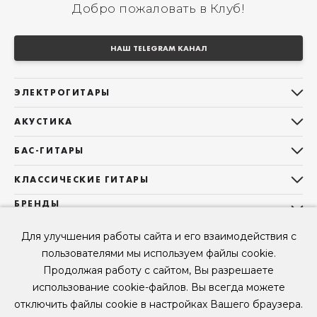
Добро пожаловать в Клуб!
НАШ TELEGRAM КАНАЛ
ЭЛЕКТРОГИТАРЫ
Все электрогитары
АКУСТИКА
Stratocaster
Все акустические гитары
Telecaster
БАС-ГИТАРЫ
Дредноуты
Les Paul
Все бас-гитары
Фолки (ОМ, 000, 00)
КЛАССИЧЕСКИЕ ГИТАРЫ
Оригинальная
Jazz Bass
Гранд Аудиториум
Все классические гитары
БРЕНДЫ
Superstrat
Precision Bass
Maton
Тревел, Компактный корпус
3/4
О НАС
Б/У, уцененные гитары
Оригинальная форма
Для улучшения работы сайта и его взаимодействия с
Sigma Guitars
Б/У, уцененные гитары
Б/У, уцененные гитары
Контакты
Короткомензурные
пользователями мы используем файлы cookie.
Enya Guitars
Мы в Telegram
Б/У, уцененные гитары
Продолжая работу с сайтом, Вы разрешаете
Fender
Мы в ВК
использование cookie-файлов. Вы всегда можете
Gibson
Мы в YouTube
отключить файлы cookie в настройках Вашего браузера.
© 2026
ООО "КЛУБ ГИТАР" ИНН 9715463081, ОГРН 1237700694230