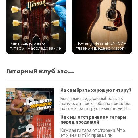
Как подделывают
Почему Messiah EM100 –
гитары? Расследование
главный шедевр Maton?
Гитарный клуб это...
Как выбрать хорошую гитару?
Быстрый гайд, как выбрать ту
самую, да так, чтобы не пришлось
потом играть грустные песни. На
что смотреть? Что проверять?
Как мы отстраиваем гитары
перед продажей
Каждая гитара отстроена. Что
это значит? И правда ли