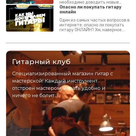
необходимо доводить новые
гитары? Если кратко - да.
Опасно ли покупать гитару
Подробно - в видео :)
онлайн
Один из самых частых вопросов в
интернете: опасно ли покупать
гитару ОНЛАЙН? Хм, наверное
да? Но не для вас :) Каждый
инструмент надежно упакован и
застрахован. Случись что -
отправим новый.
Гитарный клуб
Специализированный магазин гитар с
мастерской! Каждый инструмент
отстроен мастером, играть удобно и
ничего не болит :)