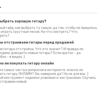
.
выбрать хорошую гитару?
2 июня 2026
30 июня 2026
09 июн
ый гайд, как выбрать ту самую, да так, чтобы не пришлось
 играть грустные песни. На что смотреть? Что
рять?
мы отстраиваем гитары перед продажей
я гитара отстроена. Что это значит? И правда ли
одимо доводить новые гитары? Если кратко - да.
бно - в видео :)
но ли покупать гитару онлайн
из самых частых вопросов в интернете: опасно ли
ать гитару ОНЛАЙН? Хм, наверное да? Но не для вас :)
й инструмент надежно упакован и застрахован. Случись
 отправим новый.
Русски
испанс
эмп для басистов!
Конкурс про Кино!
Обзор