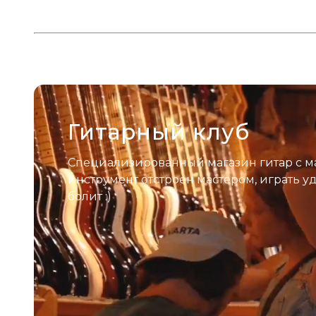
Гитарный клуб
Специализированный магазин гитар с м
инструмент отстроен мастером, играть у
болит :)