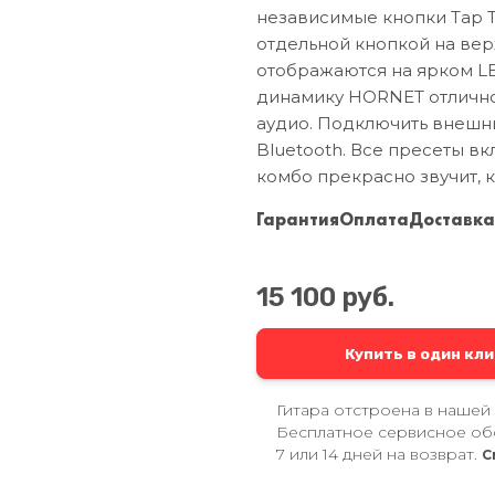
независимые кнопки Тар Т
отдельной кнопкой на вер
отображаются на ярком L
динамику HORNET отлично
аудио. Подключить внешн
Bluetooth. Все пресеты в
комбо прекрасно звучит, к
Гарантия
Оплата
Доставк
15 100 руб.
Купить в один кли
Гитара отстроена в нашей
Бесплатное сервисное об
7 или 14 дней на возврат.
С