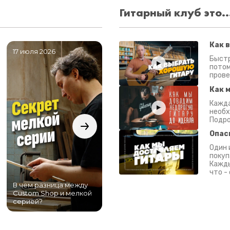
Гитарный клуб это..
Как 
17 июля 2026
06 июля 2026
0
Быстр
потом
прове
Как 
Кажда
необх
Подро
Опас
Один 
покуп
Кажды
что -
В чем разница между
Самый большой
Custom Shop и мелкой
магазин гитар в
серией?
Питере!
К