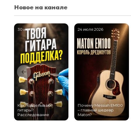
Новое на канале
30 июля 2026
24 июля 2026
Как подделывают
Почему Messiah EM100
гитары?
– главный шедевр
Расследование
Maton?