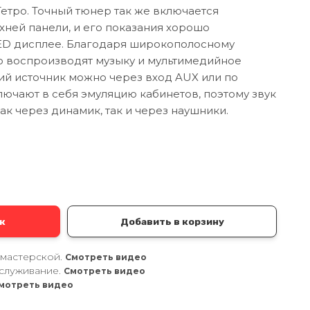
етро. Точный тюнер так же включается
хней панели, и его показания хорошо
ED дисплее. Благодаря широкополосному
 воспроизводят музыку и мультимедийное
ий источник можно через вход AUX или по
ключают в себя эмуляцию кабинетов, поэтому звук
ак через динамик, так и через наушники.
а
к
Добавить в корзину
 мастерской.
Смотреть видео
служивание.
Смотреть видео
мотреть видео