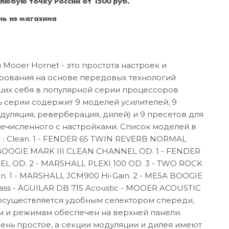
 любую точку России от 1500 руб.
Санкт-Петербург
+7 (999) 213-51-93
ь из магазина
ooer Hornet - это простота настроек и
рования на основе передовых технологий
их себя в популярной серии процессоров
 серии содержит 9 моделей усилителей, 9
одуляция, реверберация, дилей) и 9 пресетов для
ечисленного с настройками. Список моделей в
: Clean. 1 - FENDER 65 TWIN REVERB NORMAL
BOOGIE MARK III CLEAN CHANNEL OD. 1 - FENDER
 OD. 2 - MARSHALL PLEXI 100 OD. 3 - TWO ROCK
. 1 - MARSHALL JCM900 Hi-Gain. 2 - MESA BOOGIE
ss - AGUILAR DB 715 Acoustic - MOOER ACOUSTIC
существляется удобным селектором спереди,
м и режимам обеспечен на верхней панели.
нь простое, а секции модуляции и дилея имеют