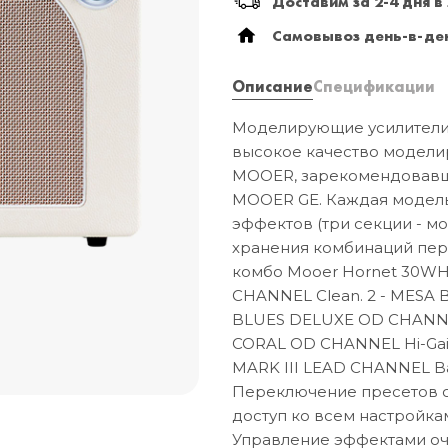
Доставим за 2-4 дня в
Самовывоз день-в-ден
Описание
Спецификации
Моделирующие усилители M
высокое качество модели
MOOER, зарекомендовавш
MOOER GE. Каждая модель
эффектов (три секции - м
хранения комбинаций пер
комбо Mooer Hornet 30WH 
CHANNEL Clean. 2 - MESA 
BLUES DELUXE OD CHANNEL
CORAL OD CHANNEL Hi-Gain
MARK III LEAD CHANNEL Ba
Переключение пресетов о
доступ ко всем настройка
Управление эффектами оче