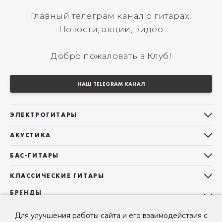
Главный телеграм канал о гитарах.
Новости, акции, видео
Добро пожаловать в Клуб!
НАШ TELEGRAM КАНАЛ
ЭЛЕКТРОГИТАРЫ
Все электрогитары
АКУСТИКА
Stratocaster
Все акустические гитары
Telecaster
БАС-ГИТАРЫ
Дредноуты
Les Paul
Все бас-гитары
Фолки (ОМ, 000, 00)
КЛАССИЧЕСКИЕ ГИТАРЫ
Оригинальная
Jazz Bass
Гранд Аудиториум
Все классические гитары
БРЕНДЫ
Superstrat
Precision Bass
Maton
Тревел, Компактный корпус
3/4
О НАС
Б/У, уцененные гитары
Оригинальная форма
Для улучшения работы сайта и его взаимодействия с
Sigma Guitars
Б/У, уцененные гитары
Б/У, уцененные гитары