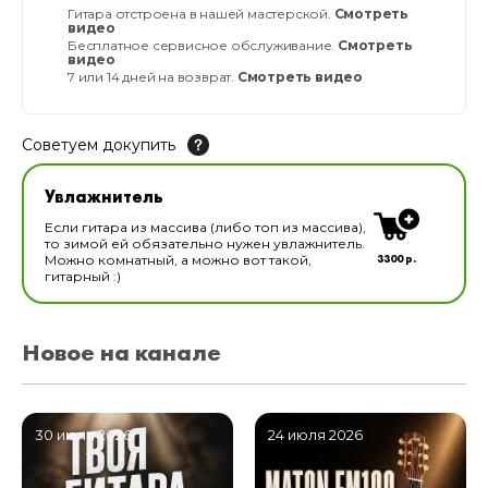
Гитара отстроена в нашей мастерской.
Смотреть
видео
Бесплатное сервисное обслуживание.
Смотреть
видео
7 или 14 дней на возврат.
Смотреть видео
Советуем докупить
Увлажнитель для музыкальных инструментов
Увлажнитель
В наличии
Если гитара из массива (либо топ из массива),
то зимой ей обязательно нужен увлажнитель.
3300 р.
Можно комнатный, а можно вот такой,
гитарный :)
Новое на канале
30 июля 2026
24 июля 2026