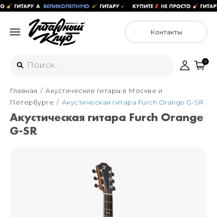
Контакты
0
Главная
Акустические гитары в Москве и
Интернет-магазин
Петербурге
Акустическая гитара Furch Orange G-SR
+7 (925) 125-54-44
Акустическая гитара Furch Orange
Москва
G-SR
+7 (925) 176-55-65
Санкт-Петербург
ул. Большая Новодмитровская 36с15,
"ФЛАКОН"
+7 (929) 179-15-49
ул. Гороховая 49Б, "SENO"
Мастерские
Москва
+7 (925) 879-85-35
Санкт-Петербург
+7 (999) 213-51-93