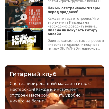
потом играть грустные песни. На
что смотреть? Что проверять?
Как мы отстраиваем гитары
перед продажей
Каждая гитара отстроена. Что
это значит? И правда ли
необходимо доводить новые
гитары? Если кратко - да.
Опасно ли покупать гитару
Подробно - в видео :)
онлайн
Один из самых частых вопросов в
интернете: опасно ли покупать
гитару ОНЛАЙН? Хм, наверное
да? Но не для вас :) Каждый
инструмент надежно упакован и
застрахован. Случись что -
отправим новый.
Гитарный клуб
Специализированный магазин гитар с
мастерской! Каждый инструмент
отстроен мастером, играть удобно и
ничего не болит :)