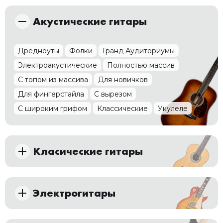
Акустические гитары
Дредноуты
Фолки
Гранд Аудиториумы
Электроакустические
Полностью массив
С топом из массива
Для новичков
Для фингерстайла
С вырезом
С широким грифом
Классические
Укулеле
Класические гитары
Alhambra
Sigma guitars
Manuel Rodriguez
Prudencio Saez
4/4
3/4
1/2
Электрогитары
Стратокастеры
Телекастеры
Лес Полы