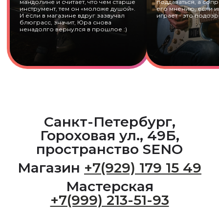
мандолине и считает, что чем старше
поддаваться, а сопр
инструмент, тем он «моложе душой».
его мнению, если и
И если в магазине вдруг зазвучал
играет - это подозр
блюграсс, значит, Юра снова
ненадолго вернулся в прошлое :)
Санкт-Петербург,
Гороховая ул., 49Б,
пространство SENO
Магазин
+7(929) 179 15 49
Мастерская
+7(999) 213-51-93