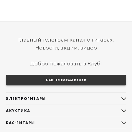
Главный телеграм канал о гитарах.
Новости, акции, видео
Добро пожаловать в Клуб!
НАШ TELEGRAM КАНАЛ
ЭЛЕКТРОГИТАРЫ
Все электрогитары
АКУСТИКА
Stratocaster
Все акустические гитары
Telecaster
БАС-ГИТАРЫ
Дредноуты
Les Paul
Все бас-гитары