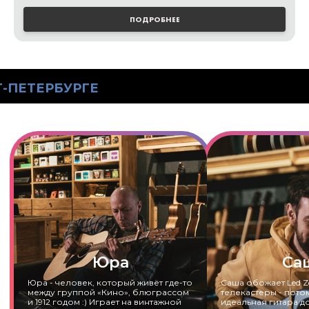
ПОДРОБНЕЕ
НА
ГЕ
Юра
Са
Юра - человек, который живёт где-то
Саша обожает Led Ze
между группой «Кино», блюграссом
телекастеры - потом
и 1912 годом :) Играет на винтажной
идеальная гитара д