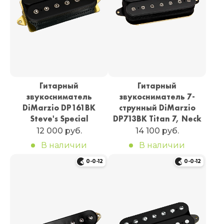
Гитарный
Гитарный
звукосниматель
звукосниматель 7-
DiMarzio DP161BK
струнный DiMarzio
Steve's Special
DP713BK Titan 7, Neck
12 000 руб.
14 100 руб.
В наличии
В наличии
0-0-12
0-0-12