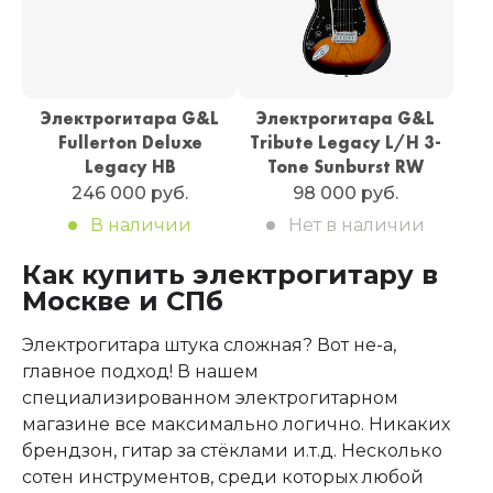
Электрогитара G&L
Электрогитара G&L
Fullerton Deluxe
Tribute Legacy L/H 3-
Legaсy HB
Tone Sunburst RW
246 000 руб.
98 000 руб.
В наличии
Нет в наличии
Как купить электрогитару в
Москве и СПб
Электрогитара штука сложная? Вот не-а,
главное подход! В нашем
специализированном электрогитарном
магазине все максимально логично. Никаких
брендзон, гитар за стёклами и.т.д. Несколько
сотен инструментов, среди которых любой