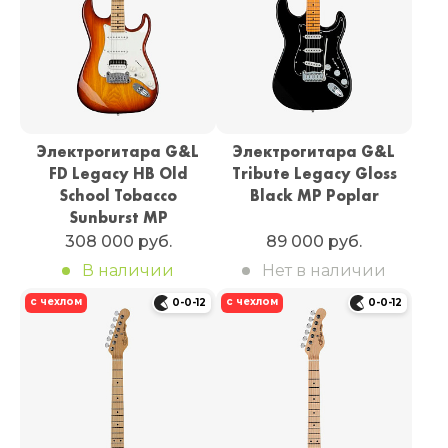
Электрогитара G&L
Электрогитара G&L
FD Legacy HB Old
Tribute Legacy Gloss
School Tobacco
Black MP Poplar
Sunburst MP
308 000 руб.
89 000 руб.
В наличии
Нет в наличии
с чехлом
с чехлом
0-0-12
0-0-12