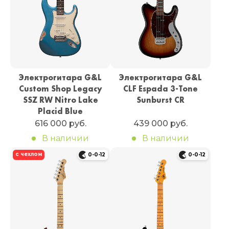
Электрогитара G&L
Электрогитара G&L
Custom Shop Legacy
CLF Espada 3-Tone
SSZ RW Nitro Lake
Sunburst CR
Placid Blue
616 000 руб.
439 000 руб.
В наличии
В наличии
с чехлом
0-0-12
0-0-12