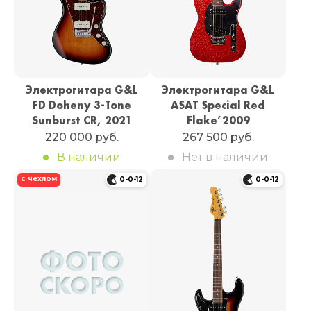
Электрогитара G&L
Электрогитара G&L
FD Doheny 3-Tone
ASAT Special Red
Sunburst CR, 2021
Flake’2009
220 000 руб.
267 500 руб.
В наличии
Нет в наличии
с чехлом
0-0-12
0-0-12