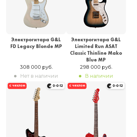
Электрогитара G&L
Электрогитара G&L
FD Legacy Blonde MP
Limited Run ASAT
Classic Thinline Mako
Blue MP
308 000 руб.
298 000 руб.
Нет в наличии
В наличии
с чехлом
с чехлом
0-0-12
0-0-12