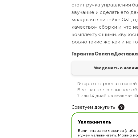
стоит ручка управления ба
звучание и сделать его да
младшая в линейке G&L, о
качеством сборки и, что
комплектующими. Звукосни
ровно такие же как и на 
Гарантия
Оплата
Доставк
Уведомить о налич
Гитара отстроена в нашей
Бесплатное сервисное об
7 или 14 дней на возврат.
С
Советуем докупить
Увлажнитель для музы
Увлажнитель
В наличии
Если гитара из массива (либо 
нужен увлажнитель. Можно ком