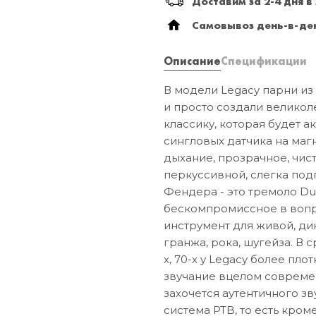
Доставим за 2-4 дня в
Самовывоз день-в-ден
Описание
Спецификации
В модели Legacy парни из 
и просто создали великол
классику, которая будет 
сингловых датчика на маг
дыхание, прозрачное, чист
перкуссивной, слегка под
Фендера - это тремоло Du
бескомпромиссное в вопр
инструмент для живой, дин
гранжа, рока, шугейза. В 
х, 70-х у Legacy более пло
звучание вцелом современ
захочется аутентичного зв
система PTB, то есть кро