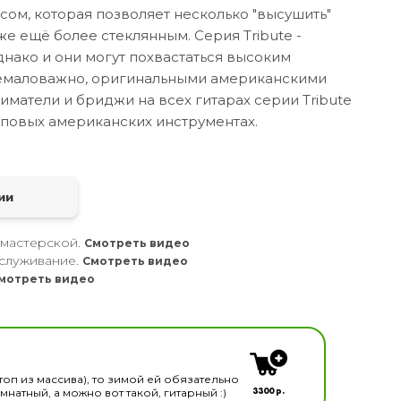
сом, которая позволяет несколько "высушить"
же ещё более стеклянным. Серия Tribute -
днако и они могут похвастаться высоким
 немаловажно, оригинальными американскими
матели и бриджи на всех гитарах серии Tribute
топовых американских инструментах.
а
ии
 мастерской.
Смотреть видео
служивание.
Смотреть видео
мотреть видео
кальных инструментов
топ из массива), то зимой ей обязательно
3300 р.
натный, а можно вот такой, гитарный :)