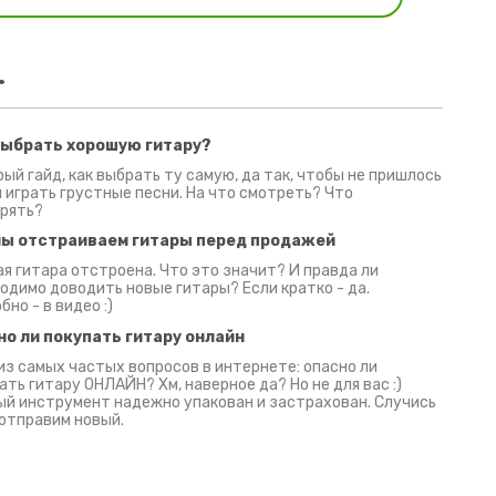
.
выбрать хорошую гитару?
2 июня 2026
30 июня 2026
09 июн
ый гайд, как выбрать ту самую, да так, чтобы не пришлось
 играть грустные песни. На что смотреть? Что
рять?
мы отстраиваем гитары перед продажей
я гитара отстроена. Что это значит? И правда ли
одимо доводить новые гитары? Если кратко - да.
бно - в видео :)
но ли покупать гитару онлайн
из самых частых вопросов в интернете: опасно ли
ать гитару ОНЛАЙН? Хм, наверное да? Но не для вас :)
й инструмент надежно упакован и застрахован. Случись
 отправим новый.
Русски
испанс
эмп для басистов!
Конкурс про Кино!
Обзор