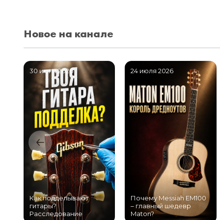
Новое на канале
30 июля 2026
24 июля 2026
Как подделывают
Почему Messiah EM100
гитары?
– главный шедевр
Расследование
Maton?