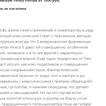
 любую точку России от 1500 руб.
Санкт-Петербург
+7 (999) 213-51-93
ь из магазина
G&L взяли своё стремление к новаторству в узду
епный классический страт с перчинкой, вечную
актуальна всегда. Но 3 американских фирменных
нитах Alnico 5 дают ей совершенно особенное
ое, читаемое и в то же время с характерно-
грызающей атакой. Ещё один подарочек от Лео
al Fulcrum, мягкое, податливое и совершенно
осах сохранения строя. Фантастический
амичной музыки, от инди, поп и кантри и до
сравнении с классическими стратами образца 60-
тный, густой бас и нижняя середина, что делает
ней и насыщенней. Но на тот случай если
ука золотой эпохи рок-н-ролла, на борту стоит
ме традиционного потенциометра тона на гитаре