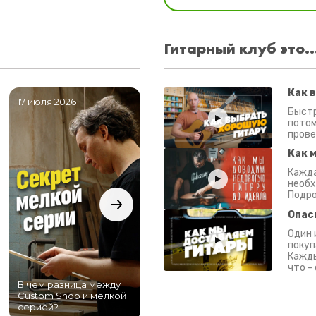
Гитарный клуб это..
Как 
17 июля 2026
06 июля 2026
0
Быстр
потом
прове
Как 
Кажда
необх
Подро
Опас
Один 
покуп
Кажды
что -
В чем разница между
Самый большой
Custom Shop и мелкой
магазин гитар в
серией?
Питере!
К