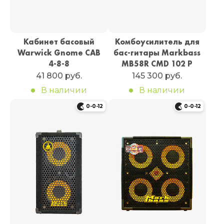
Кабинет басовый
Комбоусилитель для
Warwick Gnome CAB
бас-гитары Markbass
4-8-8
MB58R CMD 102 P
41 800 руб.
145 300 руб.
В наличии
В наличии
0-0-12
0-0-12