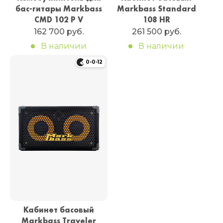
бас-гитары Markbass
Markbass Standard
CMD 102 P V
108 HR
162 700 руб.
261 500 руб.
В наличии
В наличии
0-0-12
Кабинет басовый
Markbass Traveler