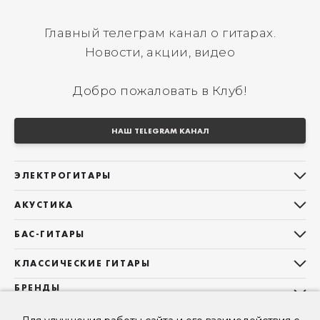
Главный телеграм канал о гитарах.
Новости, акции, видео
Добро пожаловать в Клуб!
НАШ TELEGRAM КАНАЛ
ЭЛЕКТРОГИТАРЫ
Все электрогитары
АКУСТИКА
Stratocaster
Все акустические гитары
Telecaster
БАС-ГИТАРЫ
Дредноуты
Les Paul
Все бас-гитары
Фолки (ОМ, 000, 00)
КЛАССИЧЕСКИЕ ГИТАРЫ
Оригинальная
Jazz Bass
Гранд Аудиториум
Все классические гитары
БРЕНДЫ
Superstrat
Precision Bass
Maton
Тревел, Компактный корпус
3/4
О НАС
Б/У, уцененные гитары
Оригинальная форма