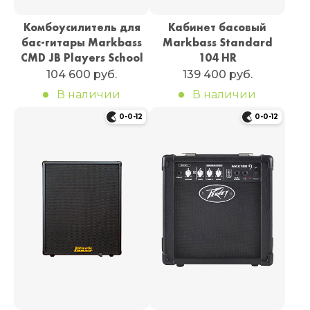
Комбоусилитель для
Кабинет басовый
бас-гитары Markbass
Markbass Standard
CMD JB Players School
104 HR
104 600 руб.
139 400 руб.
В наличии
В наличии
0-0-12
0-0-12