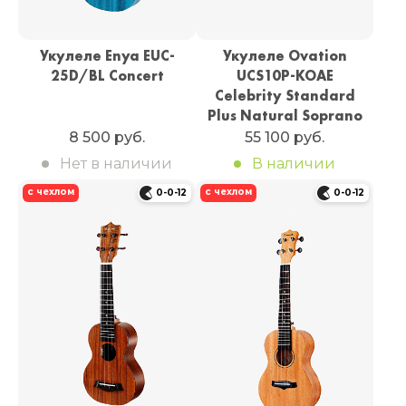
Укулеле Enya EUC-
Укулеле Ovation
25D/BL Concert
UCS10P-KOAE
Celebrity Standard
Plus Natural Soprano
8 500 руб.
55 100 руб.
Нет в наличии
В наличии
с чехлом
с чехлом
0-0-12
0-0-12