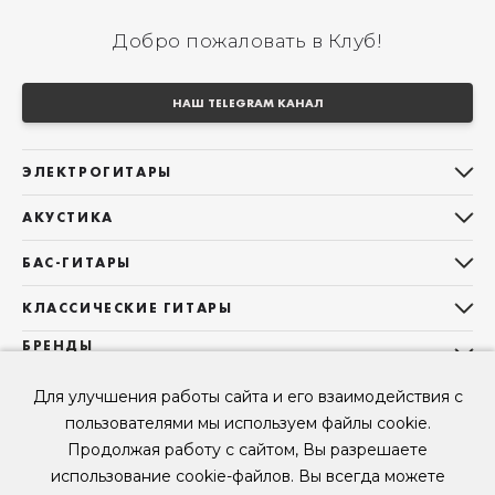
Добро пожаловать в Клуб!
НАШ TELEGRAM КАНАЛ
ЭЛЕКТРОГИТАРЫ
Все электрогитары
АКУСТИКА
Stratocaster
Все акустические гитары
Telecaster
БАС-ГИТАРЫ
Дредноуты
Les Paul
Все бас-гитары
Фолки (ОМ, 000, 00)
КЛАССИЧЕСКИЕ ГИТАРЫ
Оригинальная
Jazz Bass
Гранд Аудиториум
Все классические гитары
БРЕНДЫ
Superstrat
Precision Bass
Maton
Тревел, Компактный корпус
3/4
О НАС
Б/У, уцененные гитары
Оригинальная форма
Sigma Guitars
Для улучшения работы сайта и его взаимодействия с
Б/У, уцененные гитары
Б/У, уцененные гитары
Контакты
Короткомензурные
пользователями мы используем файлы cookie.
Enya Guitars
Мы в Telegram
Б/У, уцененные гитары
Продолжая работу с сайтом, Вы разрешаете
Fender
Мы в ВК
использование cookie-файлов. Вы всегда можете
Gibson