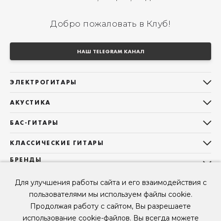
Добро пожаловать в Клуб!
НАШ TELEGRAM КАНАЛ
ЭЛЕКТРОГИТАРЫ
Все электрогитары
АКУСТИКА
Stratocaster
Все акустические гитары
Telecaster
БАС-ГИТАРЫ
Дредноуты
Les Paul
Все бас-гитары
Фолки (ОМ, 000, 00)
КЛАССИЧЕСКИЕ ГИТАРЫ
Оригинальная
Jazz Bass
Гранд Аудиториум
Все классические гитары
БРЕНДЫ
Superstrat
Precision Bass
Maton
Тревел, Компактный корпус
3/4
О НАС
Б/У, уцененные гитары
Оригинальная форма
Для улучшения работы сайта и его взаимодействия с
Sigma Guitars
Б/У, уцененные гитары
Б/У, уцененные гитары
Контакты
Короткомензурные
пользователями мы используем файлы cookie.
Enya Guitars
Мы в Telegram
Б/У, уцененные гитары
Продолжая работу с сайтом, Вы разрешаете
Fender
Мы в ВК
использование cookie-файлов. Вы всегда можете