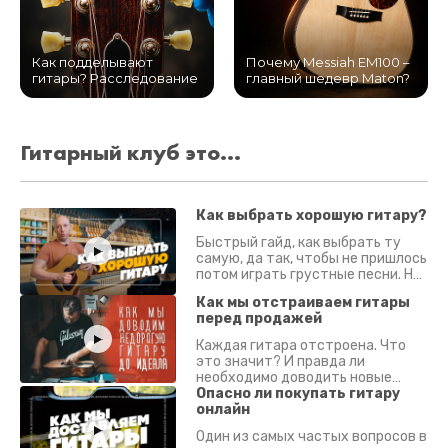
Как подделывают
Почему Messiah EM100 –
гитары? Расследование
главный шедевр Maton?
Гитарный клуб это...
Как выбрать хорошую гитару?
Быстрый гайд, как выбрать ту
самую, да так, чтобы не пришлось
потом играть грустные песни. На
что смотреть? Что проверять?
Как мы отстраиваем гитары
перед продажей
Каждая гитара отстроена. Что
это значит? И правда ли
необходимо доводить новые
гитары? Если кратко - да.
Опасно ли покупать гитару
Подробно - в видео :)
онлайн
Один из самых частых вопросов в