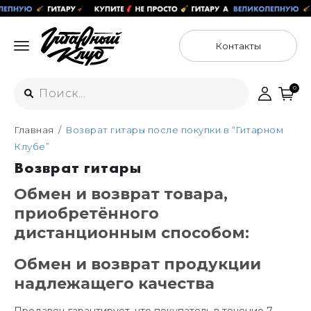
Контакты
0
Главная
Возврат гитары после покупки в “Гитарном
Интернет-магазин
Клубе”
+7 (925) 125-54-44
Возврат гитары
Москва
+7 (925) 176-55-65
Обмен и возврат товара,
Санкт-Петербург
ул. Большая Новодмитровская 36с15,
приобретённого
"ФЛАКОН"
+7 (929) 179-15-49
дистанционным способом:
ул. Гороховая 49Б, "SENO"
Мастерские
Москва
Обмен и возврат продукции
+7 (925) 879-85-35
надлежащего качества
Санкт-Петербург
+7 (999) 213-51-93