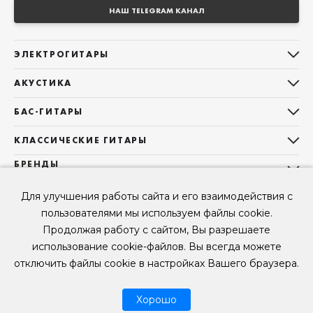
НАШ TELEGRAM КАНАЛ
ЭЛЕКТРОГИТАРЫ
Все электрогитары
АКУСТИКА
Stratocaster
Все акустические гитары
Telecaster
БАС-ГИТАРЫ
Дредноуты
Les Paul
Все бас-гитары
Фолки (ОМ, 000, 00)
КЛАССИЧЕСКИЕ ГИТАРЫ
Оригинальная
Jazz Bass
Гранд Аудиториум
Все классические гитары
БРЕНДЫ
Superstrat
Precision Bass
Maton
Тревел, Компактный корпус
3/4
О НАС
Б/У, уцененные гитары
Оригинальная форма
Sigma Guitars
Для улучшения работы сайта и его взаимодействия с
Б/У, уцененные гитары
Б/У, уцененные гитары
Контакты
Короткомензурные
пользователями мы используем файлы cookie.
Enya Guitars
Мы в Telegram
Б/У, уцененные гитары
Продолжая работу с сайтом, Вы разрешаете
Fender
Мы в ВК
использование cookie-файлов. Вы всегда можете
Gibson
Мы в YouTube
отключить файлы cookie в настройках Вашего браузера.
© 2026
ООО "КЛУБ ГИТАР" ИНН 9715463081, ОГРН 1237700694230
Мы в RUTUBE
Хорошо
Рассрочка