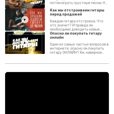
потом играть грустные песни. На
что смотреть? Что проверять?
Как мы отстраиваем гитары
перед продажей
Каждая гитара отстроена. Что
это значит? И правда ли
необходимо доводить новые
гитары? Если кратко - да.
Опасно ли покупать гитару
Подробно - в видео :)
онлайн
Один из самых частых вопросов в
интернете: опасно ли покупать
гитару ОНЛАЙН? Хм, наверное
да? Но не для вас :) Каждый
инструмент надежно упакован и
застрахован. Случись что -
отправим новый.