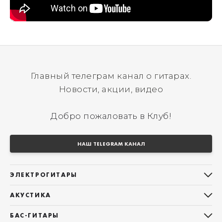
Главный телеграм канал о гитарах.
Новости, акции, видео
Добро пожаловать в Клуб!
НАШ TELEGRAM КАНАЛ
ЭЛЕКТРОГИТАРЫ
Все электрогитары
АКУСТИКА
Stratocaster
Все акустические гитары
Telecaster
БАС-ГИТАРЫ
Дредноуты