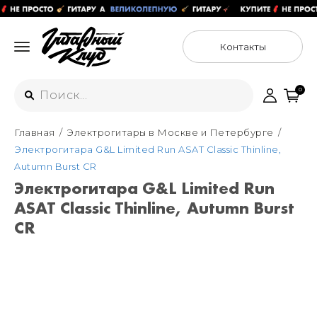
Контакты
0
Главная
Электрогитары в Москве и Петербурге
Интернет-магазин
Электрогитара G&L Limited Run ASAT Classic Thinline,
+7 (925) 125-54-44
Autumn Burst CR
Москва
Электрогитара G&L Limited Run
+7 (925) 176-55-65
ASAT Classic Thinline, Autumn Burst
Санкт-Петербург
ул. Большая Новодмитровская 36с15,
"ФЛАКОН"
CR
+7 (929) 179-15-49
ул. Гороховая 49Б, "SENO"
Мастерские
Москва
+7 (925) 879-85-35
Санкт-Петербург
+7 (999) 213-51-93