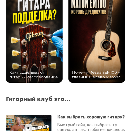
Как подделывают
Почему Messiah EM100 –
гитары? Расследование
главный шедевр Maton?
Гитарный клуб это...
Как выбрать хорошую гитару?
Быстрый гайд, как выбрать ту
самую, да так, чтобы не пришлось