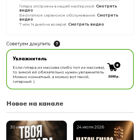
Гитара отстроена в нашей мастерской.
Смотреть
видео
Бесплатное сервисное обслуживание.
Смотреть
видео
7 или 14 дней на возврат.
Смотреть видео
Советуем докупить
Увлажнитель для музыкальных инструментов
Увлажнитель
В наличии
Если гитара из массива (либо топ из массива),
то зимой ей обязательно нужен увлажнитель.
3300 р.
Можно комнатный, а можно вот такой,
гитарный :)
Новое на канале
30 июля 2026
24 июля 2026