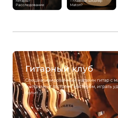
гитары?
– главный шедевр
Расследование
Maton?
Гитарный клуб
Специализированный магазин гитар с м
инструмент отстроен мастером, играть у
болит :)