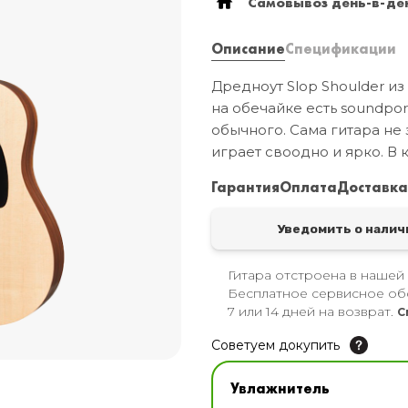
Самовывоз день-в-ден
Описание
Спецификации
Дредноут Slop Shoulder из
на обечайке есть soundpor
обычного. Сама гитара не 
играет своодно и ярко. В 
Гарантия
Оплата
Доставк
Уведомить о налич
Гитара отстроена в нашей
Бесплатное сервисное об
7 или 14 дней на возврат.
С
Советуем докупить
Увлажнитель для музы
Увлажнитель
В наличии