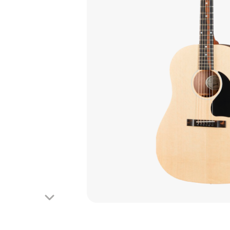
Looper
Mooer
Phaser
Octave
Reverb
Tremolo
Wah-Wah