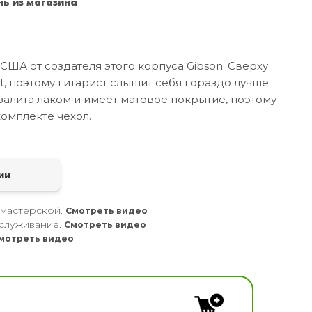
ь из магазина
Санкт-Петербург
+7 (999) 213-51-93
 США от создателя этого корпуса Gibson. Сверху
t, поэтому гитарист слышит себя гораздо лучше
залита лаком и имеет матовое покрытие, поэтому
комплекте чехол.
а
ии
 мастерской.
Смотреть видео
служивание.
Смотреть видео
мотреть видео
кальных инструментов