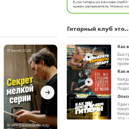
Если гитара из массива (либо 
нужен увлажнитель. Можно ком
Гитарный клуб это..
Как 
17 июля 2026
06 июля 2026
0
Быстр
потом
прове
Как 
Кажда
необх
Подро
Опас
Один 
покуп
Кажды
что -
В чем разница между
Самый большой