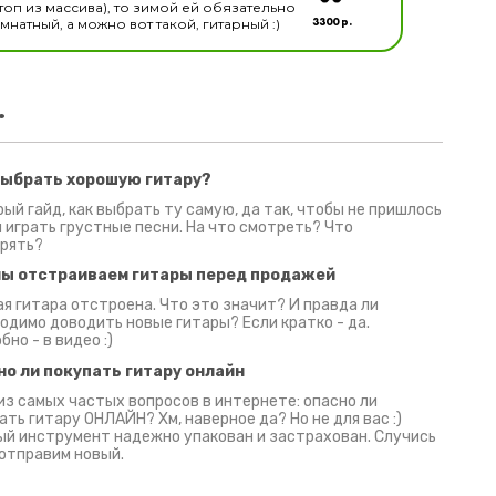
топ из массива), то зимой ей обязательно
3300 р.
натный, а можно вот такой, гитарный :)
.
выбрать хорошую гитару?
2 июня 2026
30 июня 2026
09 июн
ый гайд, как выбрать ту самую, да так, чтобы не пришлось
 играть грустные песни. На что смотреть? Что
рять?
мы отстраиваем гитары перед продажей
я гитара отстроена. Что это значит? И правда ли
одимо доводить новые гитары? Если кратко - да.
бно - в видео :)
но ли покупать гитару онлайн
из самых частых вопросов в интернете: опасно ли
ать гитару ОНЛАЙН? Хм, наверное да? Но не для вас :)
й инструмент надежно упакован и застрахован. Случись
 отправим новый.
Русски