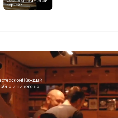
Custom Shop и мелкой
магазин гитар в
серией?
Питере!
К
астерской! Каждый
добно и ничего не