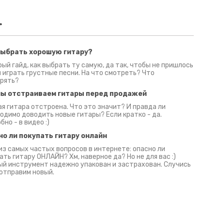
.
выбрать хорошую гитару?
2 июня 2026
30 июня 2026
09 июн
ый гайд, как выбрать ту самую, да так, чтобы не пришлось
 играть грустные песни. На что смотреть? Что
рять?
мы отстраиваем гитары перед продажей
я гитара отстроена. Что это значит? И правда ли
одимо доводить новые гитары? Если кратко - да.
бно - в видео :)
но ли покупать гитару онлайн
из самых частых вопросов в интернете: опасно ли
ать гитару ОНЛАЙН? Хм, наверное да? Но не для вас :)
й инструмент надежно упакован и застрахован. Случись
 отправим новый.
Русски
испанс
эмп для басистов!
Конкурс про Кино!
Обзор