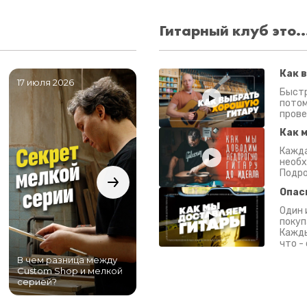
Гитарный клуб это..
Как 
17 июля 2026
06 июля 2026
0
Быстр
потом
прове
Как 
Кажда
необх
Подро
Опас
Один 
покуп
Кажды
что -
В чем разница между
Самый большой
Custom Shop и мелкой
магазин гитар в
серией?
Питере!
К