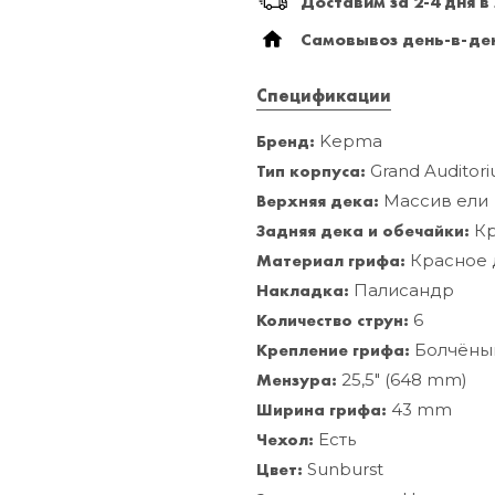
Доставим за 2-4 дня в
Самовывоз день-в-ден
Спецификации
Бренд:
Kepma
Тип корпуса:
Grand Auditor
Верхняя дека:
Массив ели
Задняя дека и обечайки:
Кр
Материал грифа:
Красное 
Накладка:
Палисандр
Количество струн:
6
Крепление грифа:
Болчёны
Мензура:
25,5" (648 mm)
Ширина грифа:
43 mm
Чехол:
Есть
Цвет:
Sunburst