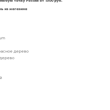
 любую точку России от 1500 руб.
Санкт-Петербург
+7 (999) 213-51-93
ь из магазина
ium
асное дерево
дерево
й