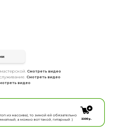
а
ии
 мастерской.
Смотреть видео
служивание.
Смотреть видео
мотреть видео
кальных инструментов
топ из массива), то зимой ей обязательно
3300 р.
натный, а можно вот такой, гитарный :)