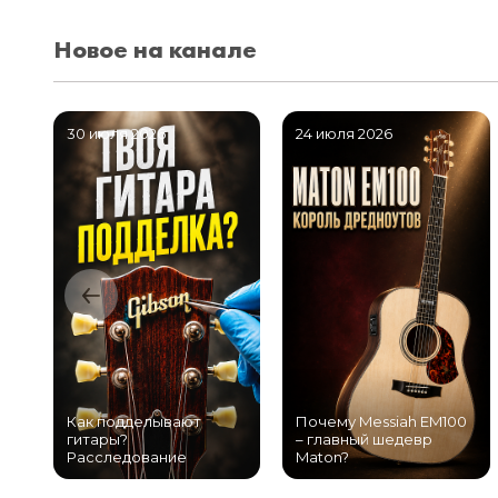
Новое на канале
30 июля 2026
24 июля 2026
Как подделывают
Почему Messiah EM100
гитары?
– главный шедевр
Расследование
Maton?