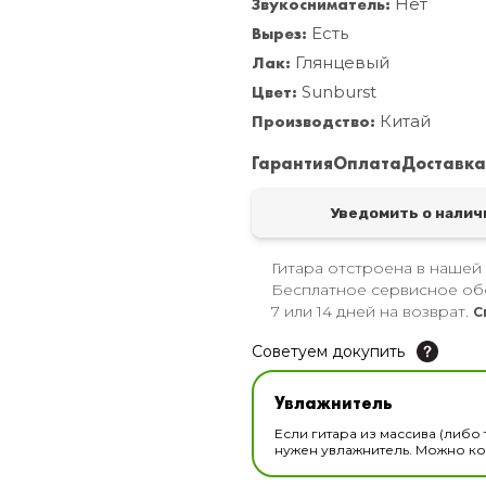
Звукосниматель:
Нет
Вырез:
Есть
Лак:
Глянцевый
Цвет:
Sunburst
Производство:
Китай
Гарантия
Оплата
Доставк
Уведомить о налич
Гитара отстроена в нашей
Бесплатное сервисное об
7 или 14 дней на возврат.
С
Советуем докупить
Увлажнитель для музы
Увлажнитель
В наличии
Если гитара из массива (либо 
нужен увлажнитель. Можно ком