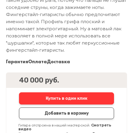
таком удобно играть, потому что пальцы не глушат
соседние струны, когда зажимаете ноты.
Фингерстайл-гитаристы обычно предпочитают
именно такой. Профиль грифа плоский и
напоминает электрогитарный. Ну а матовый лак
позволяет в полной мере использовать все
"шуршалки", которые так любят перкуссионные
фингерстайл-гитаристы.
Гарантия
Оплата
Доставка
40 000 руб.
Купить в один клик
Добавить в корзину
Гитара отстроена в нашей мастерской.
Смотреть
видео