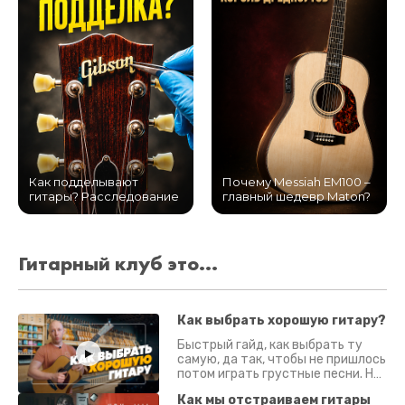
Как подделывают
Почему Messiah EM100 –
гитары? Расследование
главный шедевр Maton?
Гитарный клуб это...
Как выбрать хорошую гитару?
Быстрый гайд, как выбрать ту
самую, да так, чтобы не пришлось
потом играть грустные песни. На
что смотреть? Что проверять?
Как мы отстраиваем гитары