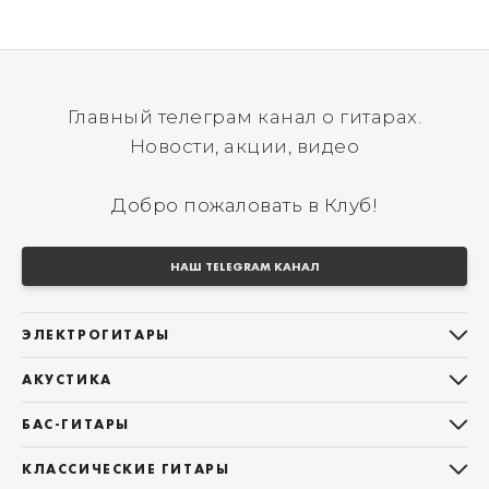
Главный телеграм канал о гитарах.
Новости, акции, видео
Добро пожаловать в Клуб!
НАШ TELEGRAM КАНАЛ
ЭЛЕКТРОГИТАРЫ
Все электрогитары
АКУСТИКА
Stratocaster
Все акустические гитары
Telecaster
БАС-ГИТАРЫ
Дредноуты
Les Paul
Все бас-гитары
Фолки (ОМ, 000, 00)
КЛАССИЧЕСКИЕ ГИТАРЫ
Оригинальная
Jazz Bass