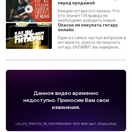
перед продажей
Каждая гитара отстроена. Что
это значит? И правда ли
необходимо доводить новые
гитары? Если кратко - да.
Опасно ли покупать гитару
Подробно - в видео :)
онлайн
Один из самых частых вопросов в
интернете: опасно ли покупать
гитару ОНЛАЙН? Хм, наверное
да? Но не для вас :) Каждый
инструмент надежно упакован и
застрахован. Случись что -
отправим новый.