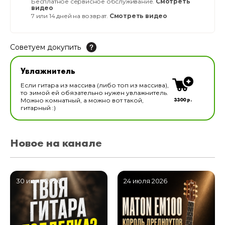
Бесплатное сервисное обслуживание.
Смотреть
видео
7 или 14 дней на возврат.
Смотреть видео
Советуем докупить
Увлажнитель для музыкальных инструментов
Увлажнитель
В наличии
Если гитара из массива (либо топ из массива),
то зимой ей обязательно нужен увлажнитель.
3300 р.
Можно комнатный, а можно вот такой,
гитарный :)
Новое на канале
30 июля 2026
24 июля 2026