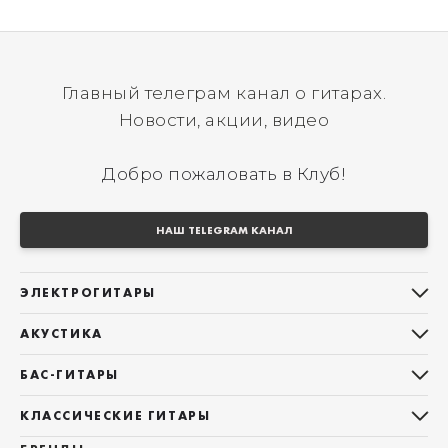
Главный телеграм канал о гитарах.
Новости, акции, видео
Добро пожаловать в Клуб!
НАШ TELEGRAM КАНАЛ
ЭЛЕКТРОГИТАРЫ
Все электрогитары
АКУСТИКА
Stratocaster
Все акустические гитары
Telecaster
БАС-ГИТАРЫ
Дредноуты
Les Paul
Все бас-гитары
Фолки (ОМ, 000, 00)
КЛАССИЧЕСКИЕ ГИТАРЫ
Оригинальная
Jazz Bass
Гранд Аудиториум
Все классические гитары