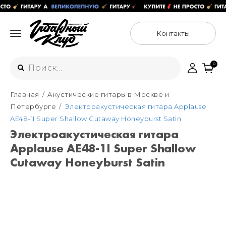
Контакты
0
Главная
Акустические гитары в Москве и
Интернет-магазин
Петербурге
Электроакустическая гитара Applause
+7 (925) 125-54-44
AE48-1I Super Shallow Cutaway Honeyburst Satin
Москва
Электроакустическая гитара
+7 (925) 176-55-65
Applause AE48-1I Super Shallow
Санкт-Петербург
ул. Большая Новодмитровская 36с15,
"ФЛАКОН"
Cutaway Honeyburst Satin
+7 (929) 179-15-49
ул. Гороховая 49Б, "SENO"
Мастерские
Москва
+7 (925) 879-85-35
Санкт-Петербург
+7 (999) 213-51-93