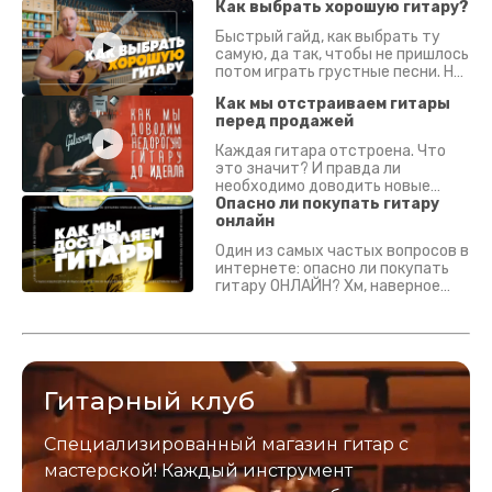
Как выбрать хорошую гитару?
Быстрый гайд, как выбрать ту
самую, да так, чтобы не пришлось
потом играть грустные песни. На
что смотреть? Что проверять?
Как мы отстраиваем гитары
перед продажей
Каждая гитара отстроена. Что
это значит? И правда ли
необходимо доводить новые
гитары? Если кратко - да.
Опасно ли покупать гитару
Подробно - в видео :)
онлайн
Один из самых частых вопросов в
интернете: опасно ли покупать
гитару ОНЛАЙН? Хм, наверное
да? Но не для вас :) Каждый
инструмент надежно упакован и
застрахован. Случись что -
отправим новый.
Гитарный клуб
Специализированный магазин гитар с
мастерской! Каждый инструмент