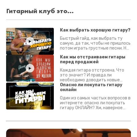
Гитарный клуб это...
Как выбрать хорошую гитару?
Быстрый гайд, как выбрать ту
самую, да так, чтобы не пришлось
потом играть грустные песни. На
что смотреть? Что проверять?
Как мы отстраиваем гитары
перед продажей
Каждая гитара отстроена. Что
это значит? И правда ли
необходимо доводить новые
гитары? Если кратко - да.
Опасно ли покупать гитару
Подробно - в видео :)
онлайн
Один из самых частых вопросов в
интернете: опасно ли покупать
гитару ОНЛАЙН? Хм, наверное
да? Но не для вас :) Каждый
инструмент надежно упакован и
застрахован. Случись что -
отправим новый.