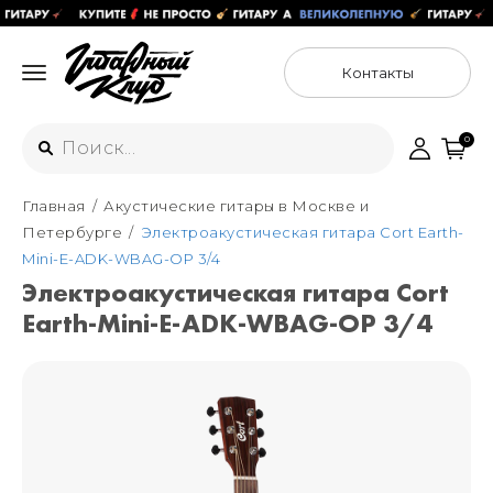
Контакты
0
Главная
Акустические гитары в Москве и
Интернет-магазин
Петербурге
Электроакустическая гитара Cort Earth-
+7 (925) 125-54-44
Mini-E-ADK-WBAG-OP 3/4
Москва
Электроакустическая гитара Cort
+7 (925) 176-55-65
Earth-Mini-E-ADK-WBAG-OP 3/4
Санкт-Петербург
ул. Большая Новодмитровская 36с15,
"ФЛАКОН"
+7 (929) 179-15-49
ул. Гороховая 49Б, "SENO"
Мастерские
Москва
+7 (925) 879-85-35
Санкт-Петербург
+7 (999) 213-51-93