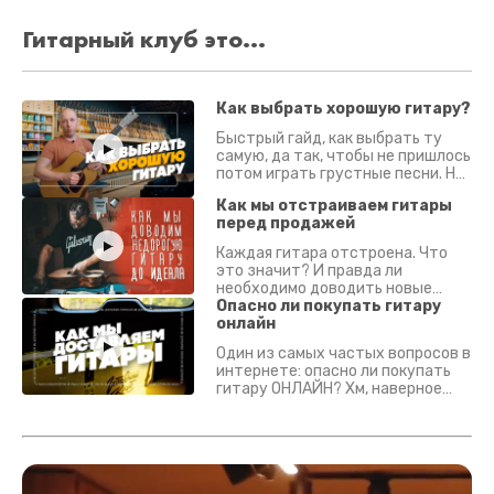
Гитарный клуб это...
Как выбрать хорошую гитару?
Быстрый гайд, как выбрать ту
самую, да так, чтобы не пришлось
потом играть грустные песни. На
что смотреть? Что проверять?
Как мы отстраиваем гитары
перед продажей
Каждая гитара отстроена. Что
это значит? И правда ли
необходимо доводить новые
гитары? Если кратко - да.
Опасно ли покупать гитару
Подробно - в видео :)
онлайн
Один из самых частых вопросов в
интернете: опасно ли покупать
гитару ОНЛАЙН? Хм, наверное
да? Но не для вас :) Каждый
инструмент надежно упакован и
застрахован. Случись что -
отправим новый.