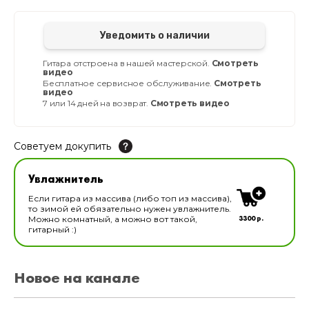
Уведомить о наличии
Гитара отстроена в нашей мастерской.
Смотреть
видео
Бесплатное сервисное обслуживание.
Смотреть
видео
7 или 14 дней на возврат.
Смотреть видео
Советуем докупить
Увлажнитель для музыкальных инструментов
Увлажнитель
В наличии
Если гитара из массива (либо топ из массива),
то зимой ей обязательно нужен увлажнитель.
3300 р.
Можно комнатный, а можно вот такой,
гитарный :)
Новое на канале