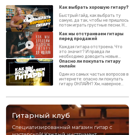
Как выбрать хорошую гитару?
Быстрый гайд, как выбрать ту
самую, да так, чтобы не пришлось
потом играть грустные песни. На
что смотреть? Что проверять?
Как мы отстраиваем гитары
перед продажей
Каждая гитара отстроена. Что
это значит? И правда ли
необходимо доводить новые
гитары? Если кратко - да.
Опасно ли покупать гитару
Подробно - в видео :)
онлайн
Один из самых частых вопросов в
интернете: опасно ли покупать
гитару ОНЛАЙН? Хм, наверное
да? Но не для вас :) Каждый
инструмент надежно упакован и
застрахован. Случись что -
отправим новый.
Гитарный клуб
Специализированный магазин гитар с
мастерской! Каждый инструмент