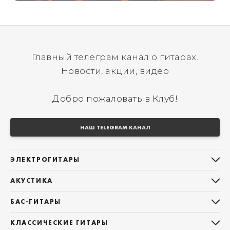
Главный телеграм канал о гитарах.
Новости, акции, видео
Добро пожаловать в Клуб!
НАШ TELEGRAM КАНАЛ
ЭЛЕКТРОГИТАРЫ
Все электрогитары
АКУСТИКА
Stratocaster
Все акустические гитары
Telecaster
БАС-ГИТАРЫ
Дредноуты
Les Paul
Все бас-гитары
Фолки (ОМ, 000, 00)
КЛАССИЧЕСКИЕ ГИТАРЫ
Оригинальная
Jazz Bass