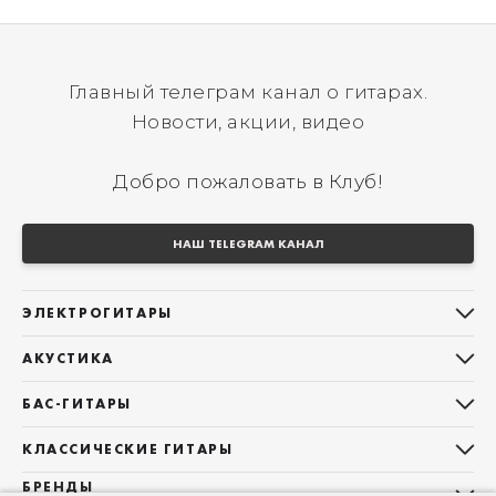
Главный телеграм канал о гитарах.
Новости, акции, видео
Добро пожаловать в Клуб!
НАШ TELEGRAM КАНАЛ
ЭЛЕКТРОГИТАРЫ
Все электрогитары
АКУСТИКА
Stratocaster
Все акустические гитары
Telecaster
БАС-ГИТАРЫ
Дредноуты
Les Paul
Все бас-гитары
Фолки (ОМ, 000, 00)
КЛАССИЧЕСКИЕ ГИТАРЫ
Оригинальная
Jazz Bass
Гранд Аудиториум
Все классические гитары
БРЕНДЫ
Superstrat
Precision Bass