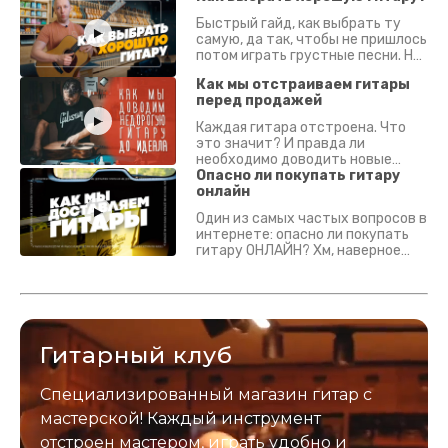
Быстрый гайд, как выбрать ту
самую, да так, чтобы не пришлось
потом играть грустные песни. На
что смотреть? Что проверять?
Как мы отстраиваем гитары
перед продажей
Каждая гитара отстроена. Что
это значит? И правда ли
необходимо доводить новые
гитары? Если кратко - да.
Опасно ли покупать гитару
Подробно - в видео :)
онлайн
Один из самых частых вопросов в
интернете: опасно ли покупать
гитару ОНЛАЙН? Хм, наверное
да? Но не для вас :) Каждый
инструмент надежно упакован и
застрахован. Случись что -
отправим новый.
Гитарный клуб
Специализированный магазин гитар с
мастерской! Каждый инструмент
отстроен мастером, играть удобно и