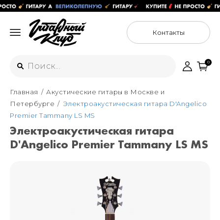
Контакты
0
Главная
Акустические гитары в Москве и
Интернет-магазин
Петербурге
Электроакустическая гитара D'Angelico
+7 (925) 125-54-44
Premier Tammany LS MS
Москва
Электроакустическая гитара
+7 (925) 176-55-65
D'Angelico Premier Tammany LS MS
Санкт-Петербург
ул. Большая Новодмитровская 36с15,
"ФЛАКОН"
+7 (929) 179-15-49
ул. Гороховая 49Б, "SENO"
Мастерские
Москва
+7 (925) 879-85-35
Санкт-Петербург
+7 (999) 213-51-93