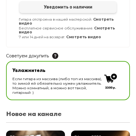
Уведомить о наличии
Гитара отстроена в нашей мастерской.
Смотреть
видео
Бесплатное сервисное обслуживание.
Смотреть
видео
7 или 14 дней на возврат.
Смотреть видео
Советуем докупить
Увлажнитель для музыкальных инструментов
Увлажнитель
В наличии
Если гитара из массива (либо топ из массива),
то зимой ей обязательно нужен увлажнитель.
3300 р.
Можно комнатный, а можно вот такой,
гитарный :)
Новое на канале