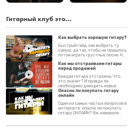
Гитарный клуб это...
Как выбрать хорошую гитару?
Быстрый гайд, как выбрать ту
самую, да так, чтобы не пришлось
потом играть грустные песни. На
что смотреть? Что проверять?
Как мы отстраиваем гитары
перед продажей
Каждая гитара отстроена. Что
это значит? И правда ли
необходимо доводить новые
гитары? Если кратко - да.
Опасно ли покупать гитару
Подробно - в видео :)
онлайн
Один из самых частых вопросов в
интернете: опасно ли покупать
гитару ОНЛАЙН? Хм, наверное
да? Но не для вас :) Каждый
инструмент надежно упакован и
застрахован. Случись что -
отправим новый.