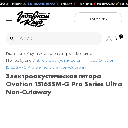
Контакты
0
Главная
Акустические гитары в Москве и
Интернет-магазин
Петербурге
Электроакустическая гитара Ovation
+7 (925) 125-54-44
1516SSM-G Pro Series Ultra Non-Cutaway
Москва
Электроакустическая гитара
+7 (925) 176-55-65
Ovation 1516SSM-G Pro Series Ultra
Санкт-Петербург
ул. Большая Новодмитровская 36с15,
"ФЛАКОН"
Non-Cutaway
+7 (929) 179-15-49
ул. Гороховая 49Б, "SENO"
Мастерские
Москва
+7 (925) 879-85-35
Санкт-Петербург
+7 (999) 213-51-93