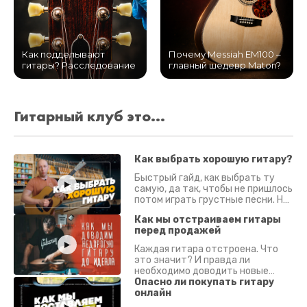
Как подделывают
Почему Messiah EM100 –
гитары? Расследование
главный шедевр Maton?
Гитарный клуб это...
Как выбрать хорошую гитару?
Быстрый гайд, как выбрать ту
самую, да так, чтобы не пришлось
потом играть грустные песни. На
что смотреть? Что проверять?
Как мы отстраиваем гитары
перед продажей
Каждая гитара отстроена. Что
это значит? И правда ли
необходимо доводить новые
гитары? Если кратко - да.
Опасно ли покупать гитару
Подробно - в видео :)
онлайн