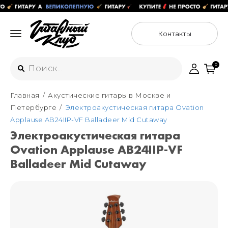
Контакты
0
Главная
Акустические гитары в Москве и
Интернет-магазин
Петербурге
Электроакустическая гитара Ovation
+7 (925) 125-54-44
Applause AB24IIP-VF Balladeer Mid Cutaway
Москва
Электроакустическая гитара
+7 (925) 176-55-65
Ovation Applause AB24IIP-VF
Санкт-Петербург
ул. Большая Новодмитровская 36с15,
"ФЛАКОН"
Balladeer Mid Cutaway
+7 (929) 179-15-49
ул. Гороховая 49Б, "SENO"
Мастерские
Москва
+7 (925) 879-85-35
Санкт-Петербург
+7 (999) 213-51-93