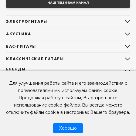
НАШ TELEGRAM КАНАЛ
ЭЛЕКТРОГИТАРЫ
Все электрогитары
АКУСТИКА
Stratocaster
Все акустические гитары
Telecaster
БАС-ГИТАРЫ
Дредноуты
Les Paul
Все бас-гитары
Фолки (ОМ, 000, 00)
КЛАССИЧЕСКИЕ ГИТАРЫ
Оригинальная
Jazz Bass
Гранд Аудиториум
Все классические гитары
БРЕНДЫ
Superstrat
Precision Bass
Maton
Тревел, Компактный корпус
3/4
О НАС
Б/У, уцененные гитары
Оригинальная форма
Для улучшения работы сайта и его взаимодействия с
Sigma Guitars
Б/У, уцененные гитары
Б/У, уцененные гитары
Контакты
Короткомензурные
пользователями мы используем файлы cookie.
Enya Guitars
Мы в Telegram
Б/У, уцененные гитары
Продолжая работу с сайтом, Вы разрешаете
Fender
Мы в ВК
использование cookie-файлов. Вы всегда можете
Gibson
Мы в YouTube
отключить файлы cookie в настройках Вашего браузера.
© 2026
ООО "КЛУБ ГИТАР" ИНН 9715463081, ОГРН 1237700694230
Мы в RUTUBE
Хорошо
Рассрочка