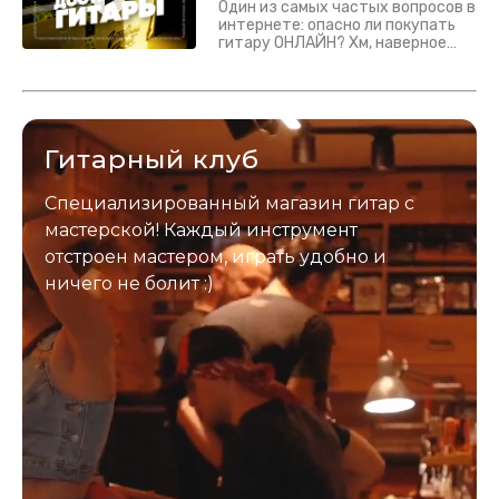
Один из самых частых вопросов в
интернете: опасно ли покупать
гитару ОНЛАЙН? Хм, наверное
да? Но не для вас :) Каждый
инструмент надежно упакован и
застрахован. Случись что -
отправим новый.
Гитарный клуб
Специализированный магазин гитар с
мастерской! Каждый инструмент
отстроен мастером, играть удобно и
ничего не болит :)