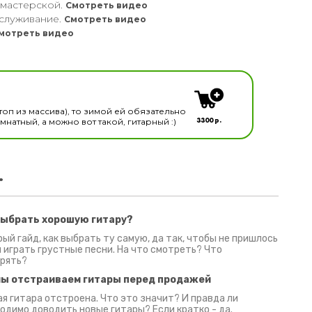
 мастерской.
Смотреть видео
служивание.
Смотреть видео
мотреть видео
кальных инструментов
топ из массива), то зимой ей обязательно
3300 р.
натный, а можно вот такой, гитарный :)
.
выбрать хорошую гитару?
2 июня 2026
30 июня 2026
09 июн
ый гайд, как выбрать ту самую, да так, чтобы не пришлось
 играть грустные песни. На что смотреть? Что
рять?
мы отстраиваем гитары перед продажей
я гитара отстроена. Что это значит? И правда ли
одимо доводить новые гитары? Если кратко - да.