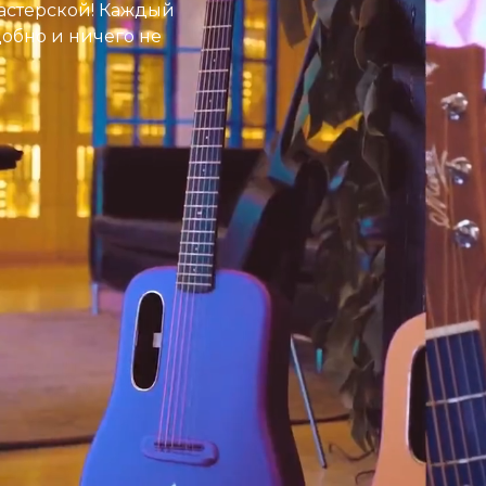
астерской! Каждый
добно и ничего не