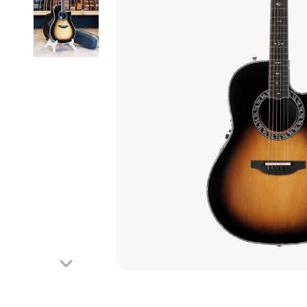
Looper
Phaser
Octave
Reverb
Tremolo
Wah-Wah