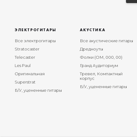
ЭЛЕКТРОГИТАРЫ
АКУСТИКА
Все электрогитары
Все акустические гитары
Stratocaster
Дредноуты
Telecaster
Фолки (ОМ, 000, 00)
Les Paul
Гранд Аудиториум
Оригинальная
Тревел, Компактный
корпус
Superstrat
Б/У, уцененные гитары
Б/У, уцененные гитары