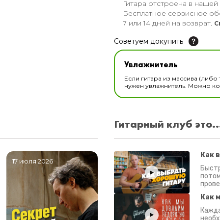
Гитара отстроена в нашей
Бесплатное сервисное об
7 или 14 дней на возврат.
С
Советуем докупить
Увлажнитель для музы
Увлажнитель
В наличии
Если гитара из массива (либо 
нужен увлажнитель. Можно ком
Гитарный клуб это..
Как 
17 июля 2026
06 июля 2026
0
Быстр
потом
прове
Как 
Кажда
необх