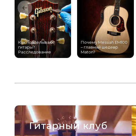
Как подделывают
Почему Messiah EM100
гитары?
– главный шедевр
Расследование
Maton?
Гитарный клуб