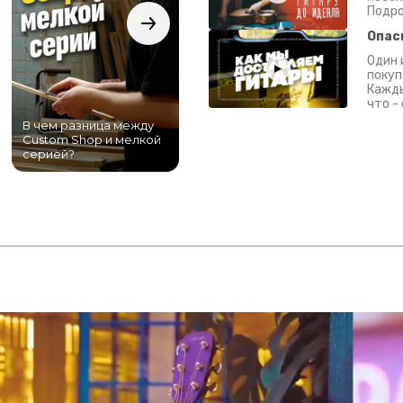
Подро
Опас
Один 
покуп
Кажды
что -
В чем разница между
Самый большой
Custom Shop и мелкой
магазин гитар в
серией?
Питере!
К