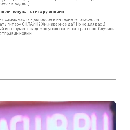
бно - в видео :)
но ли покупать гитару онлайн
из самых частых вопросов в интернете: опасно ли
ать гитару ОНЛАЙН? Хм, наверное да? Но не для вас :)
й инструмент надежно упакован и застрахован. Случись
 отправим новый.
Русски
испанс
эмп для басистов!
Конкурс про Кино!
Обзор