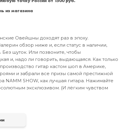
 любую точку России от 1500 руб.
Санкт-Петербург
+7 (999) 213-51-93
ь из магазина
нские Овейшны доходят раз в эпоху.
лерин обзор ниже и, если статус в наличии,
. Без шуток. Или позвоните, чтобы
кая и, надо ли говорить, выдающаяся. Как только
 производство гитар кастом шоп в Америке,
ероями и забрали все призы самой престижной
ра NAMM SHOW, как лучшая гитара. Нажимайте
бсолютным эксклюзивом. (И лёгким чувством
а
ии