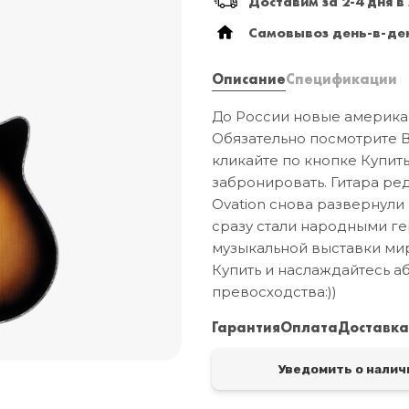
Доставим за 2-4 дня в
Mooer
Самовывоз день-в-ден
Описание
Спецификации
До России новые америка
Обязательно посмотрите Ва
кликайте по кнопке Купить
забронировать. Гитара ред
Ovation снова развернули
сразу стали народными г
музыкальной выставки ми
Купить и наслаждайтесь а
превосходства:))
Гарантия
Оплата
Доставк
Уведомить о налич